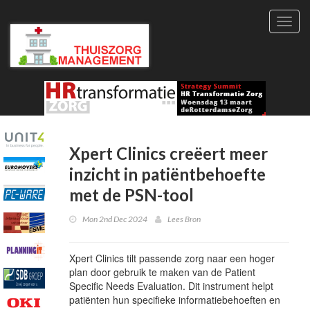
Toggl
navig
Xpert Clinics creëert meer
inzicht in patiëntbehoefte
met de PSN-tool
Mon 2nd Dec 2024
Lees Bron
Xpert Clinics tilt passende zorg naar een hoger
plan door gebruik te maken van de Patient
Specific Needs Evaluation. Dit instrument helpt
patiënten hun specifieke informatiebehoeften en