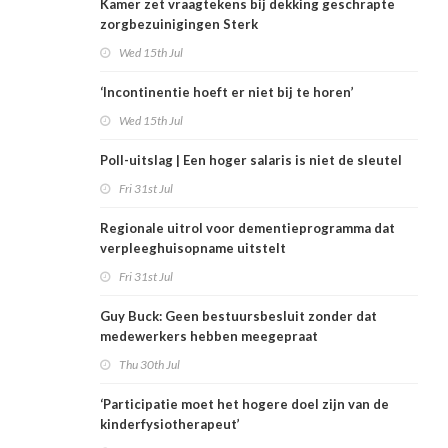
Kamer zet vraagtekens bij dekking geschrapte
zorgbezuinigingen Sterk
Wed 15th Jul
‘Incontinentie hoeft er niet bij te horen’
Wed 15th Jul
Poll-uitslag | Een hoger salaris is niet de sleutel
Fri 31st Jul
Regionale uitrol voor dementieprogramma dat
verpleeghuisopname uitstelt
Fri 31st Jul
Guy Buck: Geen bestuursbesluit zonder dat
medewerkers hebben meegepraat
Thu 30th Jul
‘Participatie moet het hogere doel zijn van de
kinderfysiotherapeut’