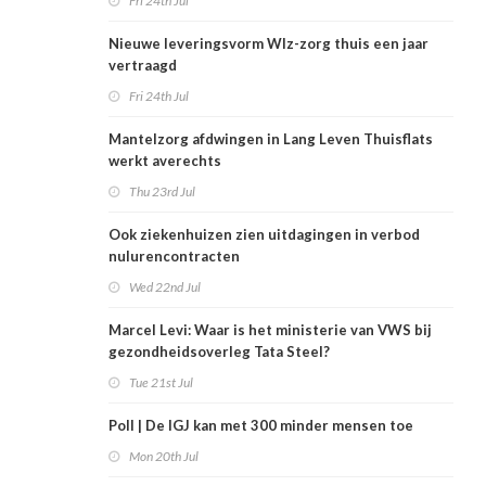
Fri 24th Jul
Nieuwe leveringsvorm Wlz-zorg thuis een jaar
vertraagd
Fri 24th Jul
Mantelzorg afdwingen in Lang Leven Thuisflats
werkt averechts
Thu 23rd Jul
Ook ziekenhuizen zien uitdagingen in verbod
nulurencontracten
Wed 22nd Jul
Marcel Levi: Waar is het ministerie van VWS bij
gezondheidsoverleg Tata Steel?
Tue 21st Jul
Poll | De IGJ kan met 300 minder mensen toe
Mon 20th Jul