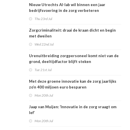
Nieuw Utrechts AI-lab wil binnen een jaar
bedrijfsvoering in de zorg verbeteren
Thu 23rd Jul
Zorgcriminaliteit: draai de kraan dicht en begin
met dweilen
Wed 22nd Jul
Urenuitbreiding zorgpersoneel komt niet van de
grond, deeltijdfactor blijft steken
Tue 21st Jul
Met deze groene innovatie kan de zorg jaarlijks
zo’n 400 miljoen euro besparen
Mon 20th Jul
Jaap van Muijen: ‘Innovatie in de zorg vraagt om
lef’
Mon 20th Jul