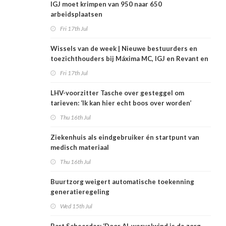
IGJ moet krimpen van 950 naar 650
arbeidsplaatsen
Fri 17th Jul
Wissels van de week | Nieuwe bestuurders en
toezichthouders bij Máxima MC, IGJ en Revant en
Zorgwaard
Fri 17th Jul
LHV-voorzitter Tasche over gesteggel om
tarieven: ‘Ik kan hier echt boos over worden’
Thu 16th Jul
Ziekenhuis als eindgebruiker én startpunt van
medisch materiaal
Thu 16th Jul
Buurtzorg weigert automatische toekenning
generatieregeling
Wed 15th Jul