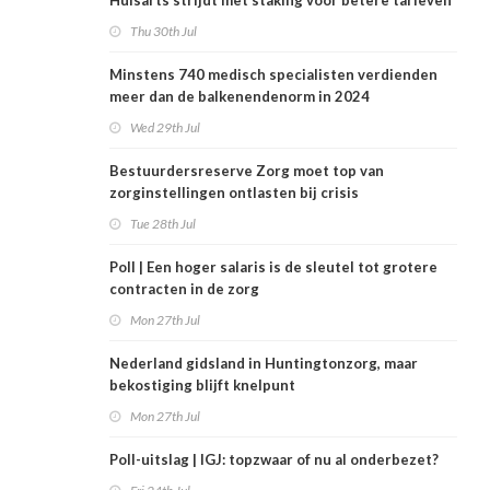
Huisarts strijdt met staking voor betere tarieven
Thu 30th Jul
Minstens 740 medisch specialisten verdienden
meer dan de balkenendenorm in 2024
Wed 29th Jul
Bestuurdersreserve Zorg moet top van
zorginstellingen ontlasten bij crisis
Tue 28th Jul
Poll | Een hoger salaris is de sleutel tot grotere
contracten in de zorg
Mon 27th Jul
Nederland gidsland in Huntingtonzorg, maar
bekostiging blijft knelpunt
Mon 27th Jul
Poll-uitslag | IGJ: topzwaar of nu al onderbezet?