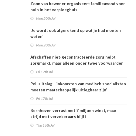
Zoon van bewoner organiseert familieavond voor
hulp in het verpleeghuis
Mon 20th Jul
‘Je wordt ook afgerekend op wat je had moeten
weten’
Mon 20th Jul
Afschaffen niet-gecontracteerde zorg helpt
zorgmarkt, maar alleen onder twee voorwaarden
Fri 17th Jul
Poll-uitslag | ‘Inkomsten van medisch specialisten
moeten maatschappelijk uitlegbaar zijn’
Fri 17th Jul
Bernhoven verrast met 7 miljoen winst, maar
strijd met verzekeraars blijft
Thu 16th Jul