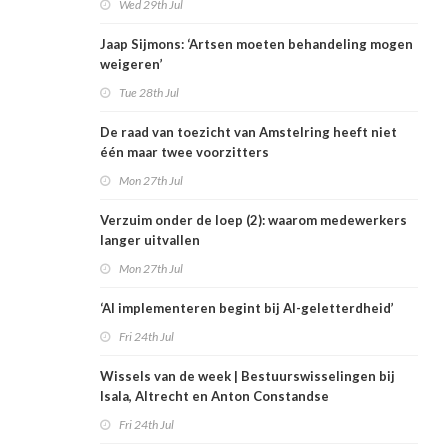
Wed 29th Jul
Jaap Sijmons: ‘Artsen moeten behandeling mogen
weigeren’
Tue 28th Jul
De raad van toezicht van Amstelring heeft niet
één maar twee voorzitters
Mon 27th Jul
Verzuim onder de loep (2): waarom medewerkers
langer uitvallen
Mon 27th Jul
‘AI implementeren begint bij AI-geletterdheid’
Fri 24th Jul
Wissels van de week | Bestuurswisselingen bij
Isala, Altrecht en Anton Constandse
Fri 24th Jul