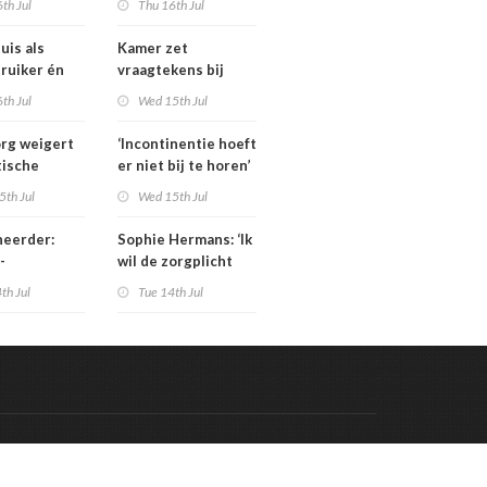
th Jul
Thu 16th Jul
: ‘Ik kan hier
verzekeraars blijft
os over
uis als
Kamer zet
’
ruiker én
vraagtekens bij
nt van
dekking geschrapte
th Jul
Wed 15th Jul
 materiaal
zorgbezuinigingen
Sterk
rg weigert
‘Incontinentie hoeft
tische
er niet bij te horen’
ning
5th Jul
Wed 15th Jul
ieregeling
heerder:
Sophie Hermans: ‘Ik
-
wil de zorgplicht
ind is de
aanscherpen’
th Jul
Tue 14th Jul
er een jaar
l anders’
Code & Hosted by:
 Meern Multimedia
VDVO
Contact