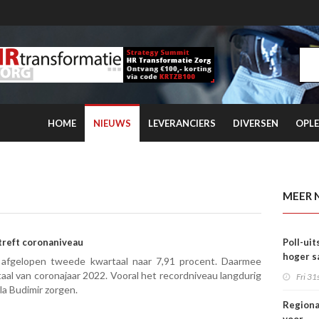
HOME
NIEUWS
LEVERANCIERS
DIVERSEN
OPLE
er toepassing wet Bibob: vooralsnog alleen in Wmo en Jeugdzorg
MEER 
treft coronaniveau
Poll-uit
hoger sa
 afgelopen tweede kwartaal naar 7,91 procent. Daarmee
de sleu
aal van coronajaar 2022. Vooral het recordniveau langdurig
Fri 31s
la Budimir zorgen.
Regiona