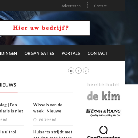
Adverteren
Contact
IDINGEN
ORGANISATIES
PORTALS
CONTACT
NIEUWS
slag | Een
Wissels van de
laris is niet
week | Nieuwe
tel
bestuurders voor
t Jul
Fri 31st Jul
Zorgpartners, SIG
en SBOS
le uitrol
Huisarts strijdt met