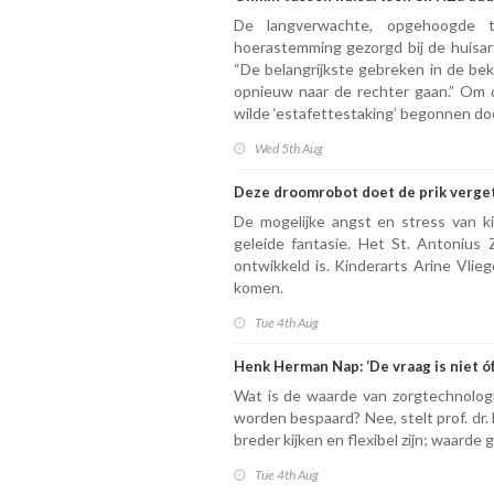
De langverwachte, opgehoogde t
hoerastemming gezorgd bij de huisart
“De belangrijkste gebreken in de beko
opnieuw naar de rechter gaan.” Om 
wilde ‘estafettestaking’ begonnen doo
Wed 5th Aug
Deze droomrobot doet de prik verge
De mogelijke angst en stress van k
geleide fantasie. Het St. Antonius 
ontwikkeld is. Kinderarts Arine Vlieg
komen.
Tue 4th Aug
Henk Herman Nap: ‘De vraag is niet ó
Wat is de waarde van zorgtechnologi
worden bespaard? Nee, stelt prof. dr.
breder kijken en flexibel zijn; waarde
Tue 4th Aug