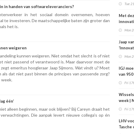
komt ni
Tue 21
n in handen van softwareleveranciers?
grond,
deeltijd
chtenverkeer in het sociaal domein overnemen, hoeven
Met de
steken
 te investeren. De maatschappelijke baten zijn groter dan
innovat
als het is.
zorg jaa
Mon 2
400 mil
bespar
Jaap va
unnen weigeren
‘Innovat
zorg vr
andeling kunnen weigeren. Niet omdat het slecht is of niet
Mon 2
et niet passend of verantwoord is. Maar daarvoor moet de
n, zegt emeritus hoogleraar Jaap Sijmons. Wat vindt u? Moet
IGJ moe
 als dat niet past binnen de principes van passende zorg?
van 950
e week.
arbeids
Fri 17
Wissels
week | 
dag één’
bestuur
niet alleen beginnen, maar ook blijven? Bij Careyn draait het
Fri 17
toezich
e verwachtingen. Die aanpak levert nieuwe collega's op én
Máxima 
LHV-voo
Revant 
Tasche 
Zorgwa
gesteg