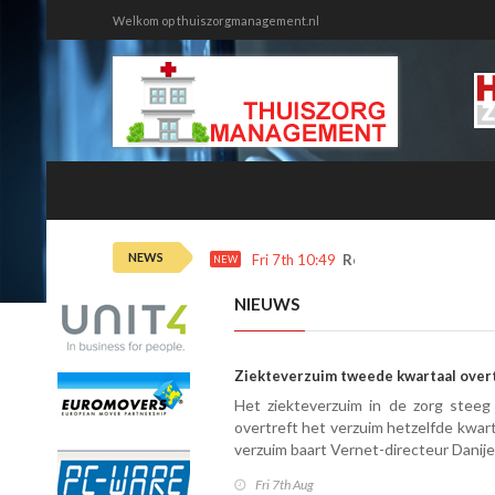
Welkom op thuiszorgmanagement.nl
NEWS
Fri 7th 10:49
Rechter duidelijk ov
NEW
NIEUWS
Ziekteverzuim tweede kwartaal over
Het ziekteverzuim in de zorg steeg
overtreft het verzuim hetzelfde kwart
verzuim baart Vernet-directeur Danije
Fri 7th Aug