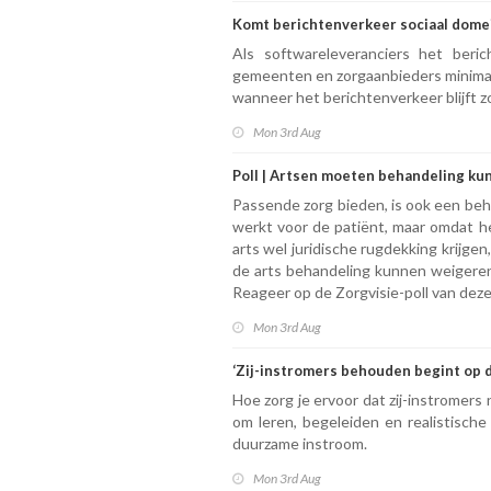
Komt berichtenverkeer sociaal domei
Als softwareleveranciers het beri
gemeenten en zorgaanbieders minimaal
wanneer het berichtenverkeer blijft zo
Mon 3rd Aug
Poll | Artsen moeten behandeling k
Passende zorg bieden, is ook een beh
werkt voor de patiënt, maar omdat h
arts wel juridische rugdekking krijge
de arts behandeling kunnen weigeren
Reageer op de Zorgvisie-poll van dez
Mon 3rd Aug
‘Zij-instromers behouden begint op 
Hoe zorg je ervoor dat zij-instromers 
om leren, begeleiden en realistisch
duurzame instroom.
Mon 3rd Aug