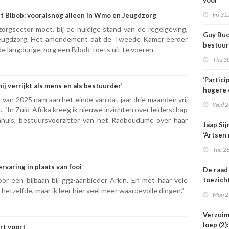
voor
dement
Fri 31s
et Bibob: vooralsnog alleen in Wmo en Jeugdzorg
dat
orgsector moet, bij de huidige stand van de regelgeving,
verple
Guy Buc
Jeugdzorg. Het amendement dat de Tweede Kamer eerder
uitstelt
bestuur
e langdurige zorg een Bibob-toets uit te voeren.
zonder 
Thu 30
medewe
hebben
‘Partici
ij verrijkt als mens en als bestuurder’
hogere 
 van 2025 nam aan het einde van dat jaar drie maanden vrij
de
Wed 2
. “In Zuid-Afrika kreeg ik nieuwe inzichten over leiderschap
kinderf
e Lahuis, bestuursvoorzitter van het Radboudumc over haar
Jaap Si
‘Artsen
behand
Tue 28
weigere
rvaring in plaats van fooi
De raad
oor een bijbaan bij ggz-aanbieder Arkin. En met haar vele
toezich
tzelfde, maar ik leer hier veel meer waardevolle dingen.”
Amstelr
Mon 2
niet éé
voorzit
Verzuim
loep (2
rt voort