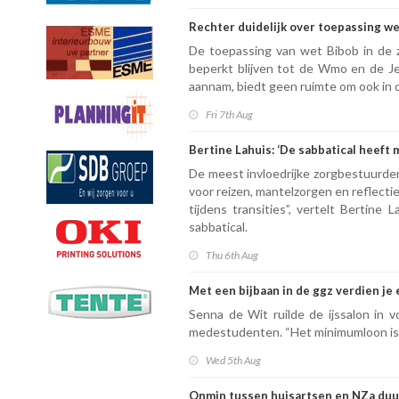
Rechter duidelijk over toepassing w
De toepassing van wet Bibob in de z
beperkt blijven tot de Wmo en de 
aannam, biedt geen ruimte om ook in d
Fri 7th Aug
Bertine Lahuis: ‘De sabbatical heeft m
De meest invloedrijke zorgbestuurder
voor reizen, mantelzorgen en reflectie
tijdens transities”, vertelt Bertin
sabbatical.
Thu 6th Aug
Met een bijbaan in de ggz verdien je e
Senna de Wit ruilde de ijssalon in v
medestudenten. “Het minimumloon is he
Wed 5th Aug
Onmin tussen huisartsen en NZa duu