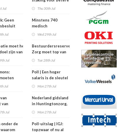
staking voor betere
ieprogramma
tarieven
t Jul
Thu 30th Jul
eghuisopname
k: Geen
Minstens 740
sbesluit
medisch
dat
specialisten
th Jul
Wed 29th Jul
rkers
verdienden meer
 meegepraat
dan de
patie moet het
Bestuurdersreserve
balkenendenorm in
doel zijn van
Zorg moet top van
2024
zorginstellingen
9th Jul
Tue 28th Jul
ysiotherapeut’
ontlasten bij crisis
jmons:
Poll | Een hoger
 moeten
salaris is de sleutel
eling mogen
tot grotere
th Jul
Mon 27th Jul
n’
contracten in de
zorg
 van
Nederland gidsland
t van
in Huntingtonzorg,
ing heeft
maar bekostiging
7th Jul
Mon 27th Jul
n maar twee
blijft knelpunt
ters
 onder de
Poll-uitslag | IGJ:
): waarom
topzwaar of nu al