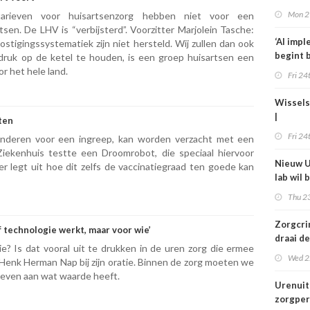
medewe
Mon 2
arieven voor huisartsenzorg hebben niet voor een
langer u
sen. De LHV is “verbijsterd”. Voorzitter Marjolein Tasche:
‘AI imp
stigingssystematiek zijn niet hersteld. Wij zullen dan ook
begint b
druk op de ketel te houden, is een groep huisartsen een
gelette
r het hele land.
Fri 24
Wissels
|
ten
Bestuur
Fri 24
inderen voor een ingreep, kan worden verzacht met een
bij Isal
Ziekenhuis testte een Droomrobot, die speciaal hiervoor
Anton 
Nieuw U
er legt uit hoe dit zelfs de vaccinatiegraad ten goede kan
lab wil 
jaar bed
Thu 23
in de zo
verbet
Zorgcrim
f technologie werkt, maar voor wie’
draai de
e? Is dat vooral uit te drukken in de uren zorg die ermee
en begi
Wed 2
 Henk Herman Nap bij zijn oratie. Binnen de zorg moeten we
dweilen
 geven aan wat waarde heeft.
Urenuit
zorgper