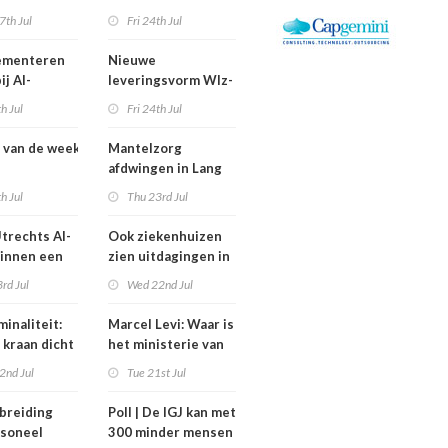
rkers
onderbezet?
7th Jul
Fri 24th Jul
itvallen
lementeren
Nieuwe
ij AI-
leveringsvorm Wlz-
rdheid’
zorg thuis een jaar
th Jul
Fri 24th Jul
vertraagd
 van de week
Mantelzorg
afdwingen in Lang
swisselingen
Leven Thuisflats
th Jul
Thu 23rd Jul
a, Altrecht en
werkt averechts
Constandse
trechts AI-
Ook ziekenhuizen
binnen een
zien uitdagingen in
rijfsvoering
verbod
rd Jul
Wed 22nd Jul
rg
nulurencontracten
eren
inaliteit:
Marcel Levi: Waar is
 kraan dicht
het ministerie van
n met
VWS bij
2nd Jul
Tue 21st Jul
gezondheidsoverleg
Tata Steel?
breiding
Poll | De IGJ kan met
soneel
300 minder mensen