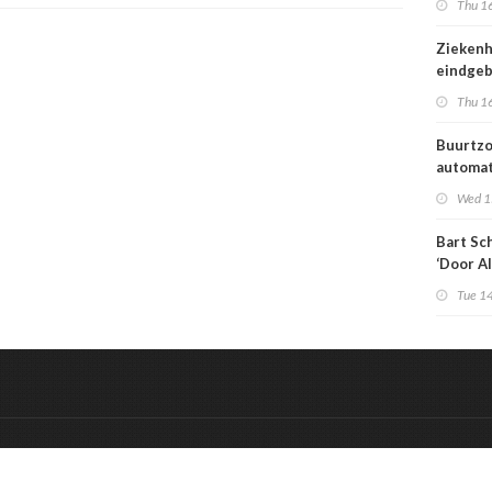
Thu 16
tarieven
echt bo
Ziekenh
worden
eindgeb
startpu
Thu 16
medisch
Buurtzo
automa
toeken
Wed 1
generat
Bart Sc
‘Door AI
wervelw
Tue 14
zorg ov
al totaa
&
Onderdeel van:
BrancheConnect
De