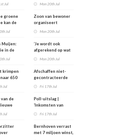
et van de
toe
st Jul
Mon 20th Jul
factor blijft
ze groene
Zoon van bewoner
ie kan de
organiseert
rlijks zo’n
familieavond voor
0th Jul
Mon 20th Jul
joen euro
hulp in het
en
verpleeghuis
n Muijen:
‘Je wordt ook
ie in de
afgerekend op wat
aagt om lef’
je had moeten
0th Jul
Mon 20th Jul
weten’
t krimpen
Afschaffen niet-
 naar 650
gecontracteerde
plaatsen
zorg helpt
th Jul
Fri 17th Jul
zorgmarkt, maar
alleen onder twee
 van de
Poll-uitslag |
voorwaarden
Nieuwe
‘Inkomsten van
ders en
medisch
th Jul
Fri 17th Jul
thouders bij
specialisten
MC, IGJ en
moeten
rzitter
Bernhoven verrast
en
maatschappelijk
over
met 7 miljoen winst,
ard
uitlegbaar zijn’
gel om
maar strijd met