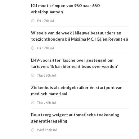
IGJ moet krimpen van 950 naar 650
arbeidsplaatsen
Fri 17th Jul
Wissels van de week | Nieuwe bestuurders en
toezichthouders bij Máxima MC, IGJ en Revant en
Zorgwaard
Fri 17th Jul
LHV-voorzitter Tasche over gesteggel om
tarieven: ‘Ik kan hier echt boos over worden’
Thu 16th Jul
Ziekenhuis als eindgebruiker én startpunt van
medisch materiaal
Thu 16th Jul
Buurtzorg weigert automatische toekenning
generatieregeling
Wed 15th Jul