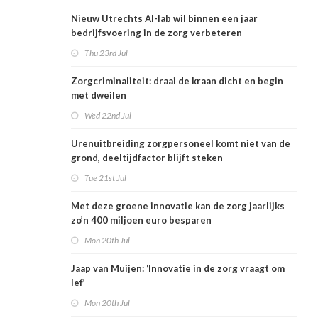
Nieuw Utrechts AI-lab wil binnen een jaar
bedrijfsvoering in de zorg verbeteren
Thu 23rd Jul
Zorgcriminaliteit: draai de kraan dicht en begin
met dweilen
Wed 22nd Jul
Urenuitbreiding zorgpersoneel komt niet van de
grond, deeltijdfactor blijft steken
Tue 21st Jul
Met deze groene innovatie kan de zorg jaarlijks
zo’n 400 miljoen euro besparen
Mon 20th Jul
Jaap van Muijen: ‘Innovatie in de zorg vraagt om
lef’
Mon 20th Jul