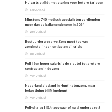
Huisarts strijdt met staking voor betere tarieven
Thu 30th Jul
Minstens 740 medisch specialisten verdienden
meer dan de balkenendenorm in 2024
Wed 29th Jul
Bestuurdersreserve Zorg moet top van
zorginstellingen ontlasten bij crisis
Tue 28th Jul
Poll | Een hoger salaris is de sleutel tot grotere
contracten in de zorg
Mon 27th Jul
Nederland gidsland in Huntingtonzorg, maar
bekostiging blijft knelpunt
Mon 27th Jul
Poll-uitslag | IGJ: topzwaar of nu al onderbezet?