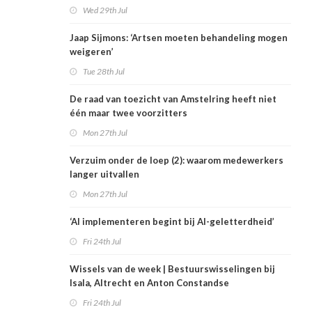
Wed 29th Jul
Jaap Sijmons: ‘Artsen moeten behandeling mogen
weigeren’
Tue 28th Jul
De raad van toezicht van Amstelring heeft niet
één maar twee voorzitters
Mon 27th Jul
Verzuim onder de loep (2): waarom medewerkers
langer uitvallen
Mon 27th Jul
‘AI implementeren begint bij AI-geletterdheid’
Fri 24th Jul
Wissels van de week | Bestuurswisselingen bij
Isala, Altrecht en Anton Constandse
Fri 24th Jul