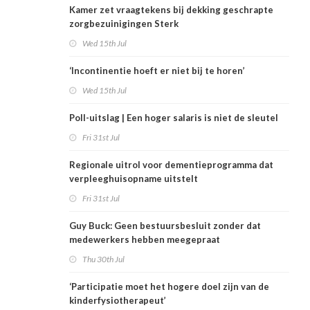
Kamer zet vraagtekens bij dekking geschrapte
zorgbezuinigingen Sterk
Wed 15th Jul
‘Incontinentie hoeft er niet bij te horen’
Wed 15th Jul
Poll-uitslag | Een hoger salaris is niet de sleutel
Fri 31st Jul
Regionale uitrol voor dementieprogramma dat
verpleeghuisopname uitstelt
Fri 31st Jul
Guy Buck: Geen bestuursbesluit zonder dat
medewerkers hebben meegepraat
Thu 30th Jul
‘Participatie moet het hogere doel zijn van de
kinderfysiotherapeut’