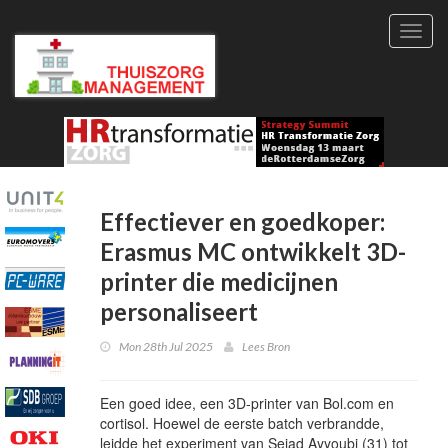
Toggl
navig
Effectiever en goedkoper:
Erasmus MC ontwikkelt 3D-
printer die medicijnen
personaliseert
Mon 28th Jul 2025
Lees Bron
Een goed idee, een 3D-printer van Bol.com en
cortisol. Hoewel de eerste batch verbrandde,
leidde het experiment van Sejad Ayyoubi (31) tot