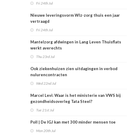
Fri 24th Jul
Nieuwe leveringsvorm Wlz-zorg thuis een jaar
vertraagd
Fri 24th Jul
Mantelzorg afdwingen in Lang Leven Thuisflats
werkt averechts
Thu 23rd Jul
Ook ziekenhuizen zien uitdagingen in verbod
nulurencontracten
Wed 22nd Jul
Marcel Levi: Waar is het ministerie van VWS bij
gezondheidsoverleg Tata Steel?
Tue 21st Jul
Poll | De IGJ kan met 300 minder mensen toe
Mon 20th Jul