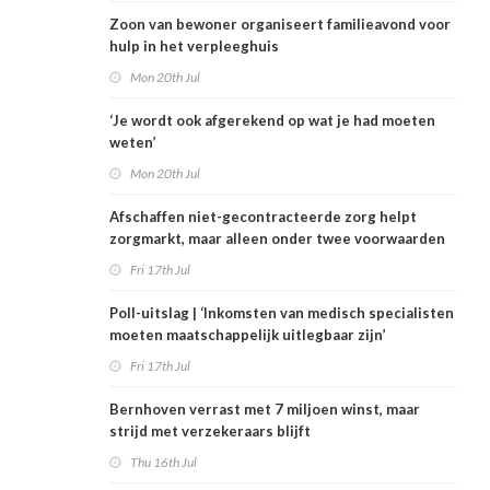
Zoon van bewoner organiseert familieavond voor
hulp in het verpleeghuis
Mon 20th Jul
‘Je wordt ook afgerekend op wat je had moeten
weten’
Mon 20th Jul
Afschaffen niet-gecontracteerde zorg helpt
zorgmarkt, maar alleen onder twee voorwaarden
Fri 17th Jul
Poll-uitslag | ‘Inkomsten van medisch specialisten
moeten maatschappelijk uitlegbaar zijn’
Fri 17th Jul
Bernhoven verrast met 7 miljoen winst, maar
strijd met verzekeraars blijft
Thu 16th Jul