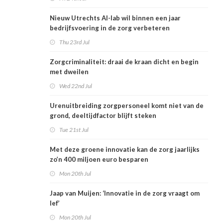
Nieuw Utrechts AI-lab wil binnen een jaar
bedrijfsvoering in de zorg verbeteren
Thu 23rd Jul
Zorgcriminaliteit: draai de kraan dicht en begin
met dweilen
Wed 22nd Jul
Urenuitbreiding zorgpersoneel komt niet van de
grond, deeltijdfactor blijft steken
Tue 21st Jul
Met deze groene innovatie kan de zorg jaarlijks
zo’n 400 miljoen euro besparen
Mon 20th Jul
Jaap van Muijen: ‘Innovatie in de zorg vraagt om
lef’
Mon 20th Jul