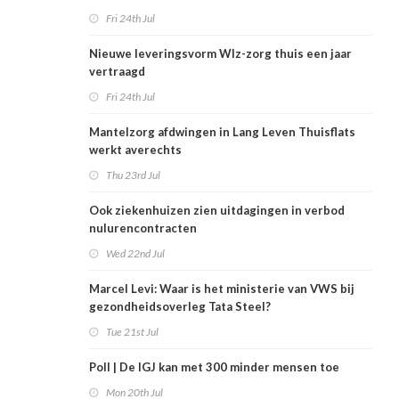
Fri 24th Jul
Nieuwe leveringsvorm Wlz-zorg thuis een jaar
vertraagd
Fri 24th Jul
Mantelzorg afdwingen in Lang Leven Thuisflats
werkt averechts
Thu 23rd Jul
Ook ziekenhuizen zien uitdagingen in verbod
nulurencontracten
Wed 22nd Jul
Marcel Levi: Waar is het ministerie van VWS bij
gezondheidsoverleg Tata Steel?
Tue 21st Jul
Poll | De IGJ kan met 300 minder mensen toe
Mon 20th Jul