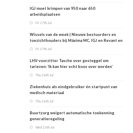
IGJ moet krimpen van 950 naar 650
arbeidsplaatsen
Fri 17th Jul
Wissels van de week | Nieuwe bestuurders en
toezichthouders bij Máxima MC, IGJ en Revant en
Zorgwaard
Fri 17th Jul
LHV-voorzitter Tasche over gesteggel om
tarieven: ‘Ik kan hier echt boos over worden’
Thu 16th Jul
Ziekenhuis als eindgebruiker én startpunt van
medisch materiaal
Thu 16th Jul
Buurtzorg weigert automatische toekenning
generatieregeling
Wed 15th Jul