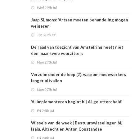
Wed 29th Jul
Jaap Sijmons: ‘Artsen moeten behandeling mogen
weigeren’
Tue 28th Jul
De raad van toezicht van Amstelring heeft niet
één maar twee voorzitters
Mon 27th Jul
Verzuim onder de loep (2): waarom medewerkers
langer uitvallen
Mon 27th Jul
‘AI implementeren begint bij AI-geletterdheid’
Fri 24th Jul
Wissels van de week | Bestuurswisselingen bij
Isala, Altrecht en Anton Constandse
Fri 24th Jul