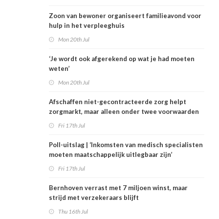
Zoon van bewoner organiseert familieavond voor
hulp in het verpleeghuis
Mon 20th Jul
‘Je wordt ook afgerekend op wat je had moeten
weten’
Mon 20th Jul
Afschaffen niet-gecontracteerde zorg helpt
zorgmarkt, maar alleen onder twee voorwaarden
Fri 17th Jul
Poll-uitslag | ‘Inkomsten van medisch specialisten
moeten maatschappelijk uitlegbaar zijn’
Fri 17th Jul
Bernhoven verrast met 7 miljoen winst, maar
strijd met verzekeraars blijft
Thu 16th Jul