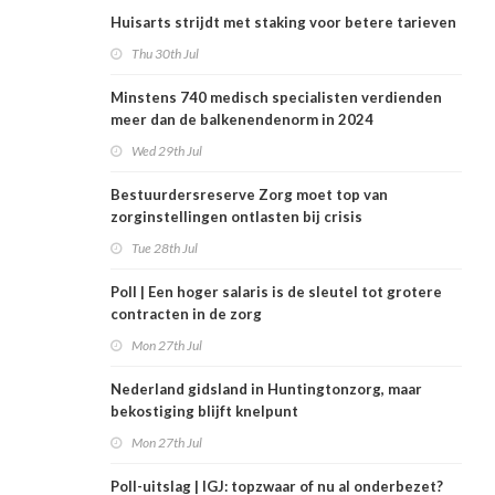
Huisarts strijdt met staking voor betere tarieven
Thu 30th Jul
Minstens 740 medisch specialisten verdienden
meer dan de balkenendenorm in 2024
Wed 29th Jul
Bestuurdersreserve Zorg moet top van
zorginstellingen ontlasten bij crisis
Tue 28th Jul
Poll | Een hoger salaris is de sleutel tot grotere
contracten in de zorg
Mon 27th Jul
Nederland gidsland in Huntingtonzorg, maar
bekostiging blijft knelpunt
Mon 27th Jul
Poll-uitslag | IGJ: topzwaar of nu al onderbezet?