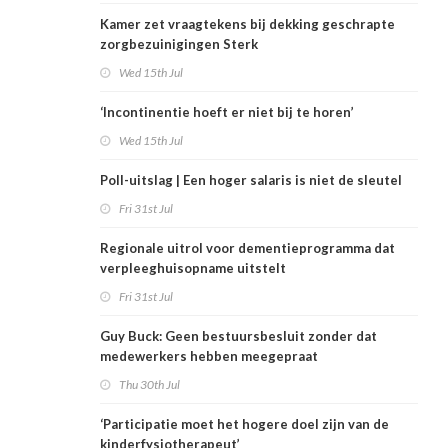
Kamer zet vraagtekens bij dekking geschrapte
zorgbezuinigingen Sterk
Wed 15th Jul
‘Incontinentie hoeft er niet bij te horen’
Wed 15th Jul
Poll-uitslag | Een hoger salaris is niet de sleutel
Fri 31st Jul
Regionale uitrol voor dementieprogramma dat
verpleeghuisopname uitstelt
Fri 31st Jul
Guy Buck: Geen bestuursbesluit zonder dat
medewerkers hebben meegepraat
Thu 30th Jul
‘Participatie moet het hogere doel zijn van de
kinderfysiotherapeut’