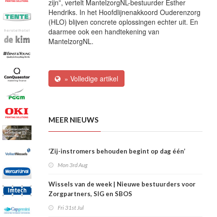
zijn”, vertelt MantelzorgNL-bestuurder Esther
Hendriks. In het Hoofdlijnenakkoord Ouderenzorg
(HLO) blijven concrete oplossingen echter uit. En
daarmee ook een handtekening van
MantelzorgNL.
» Volledige artikel
MEER NIEUWS
‘Zij-instromers behouden begint op dag één’
Mon 3rd Aug
Wissels van de week | Nieuwe bestuurders voor
Zorgpartners, SIG en SBOS
Fri 31st Jul