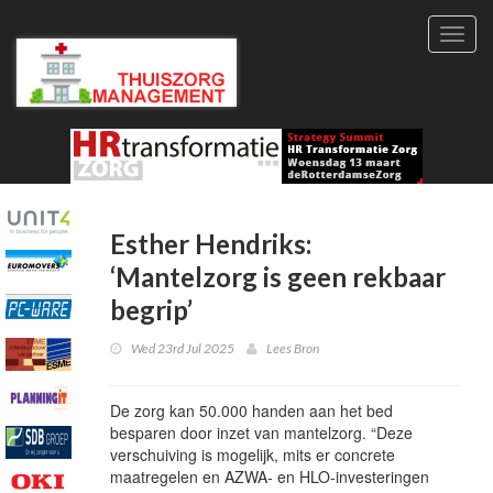
Toggl
navig
Esther Hendriks:
‘Mantelzorg is geen rekbaar
begrip’
Wed 23rd Jul 2025
Lees Bron
De zorg kan 50.000 handen aan het bed
besparen door inzet van mantelzorg. “Deze
verschuiving is mogelijk, mits er concrete
maatregelen en AZWA- en HLO-investeringen