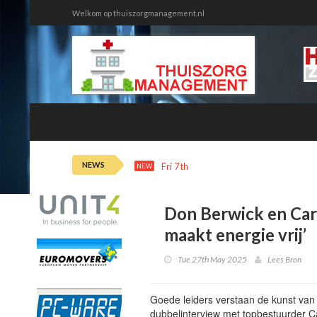
Welkom op thuiszorgmanagement.nl
NEWS
Fri 7th 12:20
Ziekteverzuim tweede
NEW
Don Berwick en Cari
maakt energie vrij’
Tue 27th May 2025
Lees Bron
Goede leiders verstaan de kunst van h
dubbelinterview met topbestuurder Ca