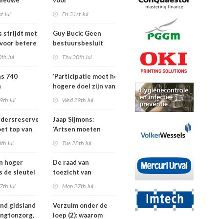
Nieuwe
voor
ders voor
dementieprogramma
t Jul
Fri 31st Jul
tners, SIG
dat
S
verpleeghuisopname
s strijdt met
Guy Buck: Geen
uitstelt
 voor betere
bestuursbesluit
n
zonder dat
th Jul
Thu 30th Jul
medewerkers
hebben meegepraat
ns 740
‘Participatie moet het
h
hogere doel zijn van
isten
de
9th Jul
Wed 29th Jul
nden meer
kinderfysiotherapeut’
rdersreserve
Jaap Sijmons:
ndenorm in
et top van
‘Artsen moeten
tellingen
behandeling mogen
th Jul
Tue 28th Jul
n bij crisis
weigeren’
en hoger
De raad van
is de sleutel
toezicht van
tere
Amstelring heeft
7th Jul
Mon 27th Jul
ten in de
niet één maar twee
voorzitters
nd gidsland
Verzuim onder de
ingtonzorg,
loep (2): waarom