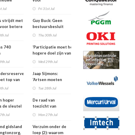
Nieuwe
voor
ders voor
dementieprogramma
t Jul
Fri 31st Jul
tners, SIG
dat
S
verpleeghuisopname
s strijdt met
Guy Buck: Geen
uitstelt
 voor betere
bestuursbesluit
n
zonder dat
th Jul
Thu 30th Jul
medewerkers
hebben meegepraat
ns 740
‘Participatie moet het
h
hogere doel zijn van
isten
de
9th Jul
Wed 29th Jul
nden meer
kinderfysiotherapeut’
rdersreserve
Jaap Sijmons:
ndenorm in
et top van
‘Artsen moeten
tellingen
behandeling mogen
th Jul
Tue 28th Jul
n bij crisis
weigeren’
en hoger
De raad van
is de sleutel
toezicht van
tere
Amstelring heeft
7th Jul
Mon 27th Jul
ten in de
niet één maar twee
voorzitters
nd gidsland
Verzuim onder de
ingtonzorg,
loep (2): waarom