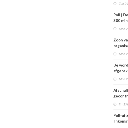
VWS bij
Tue 21
gezond
Tata St
Poll | D
300 mi
toe
Mon 2
Zoon v
organis
familie
Mon 2
hulp in 
verplee
‘Je wor
afgerek
je had 
Mon 2
weten’
Afschaf
gecont
zorg he
Fri 17
zorgmar
alleen 
Poll-uit
voorwa
‘Inkoms
medisc