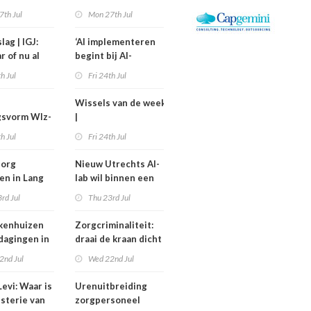
kostiging
medewerkers
7th Jul
Mon 27th Jul
nelpunt
langer uitvallen
lag | IGJ:
‘AI implementeren
r of nu al
begint bij AI-
ezet?
geletterdheid’
th Jul
Fri 24th Jul
Wissels van de week
gsvorm Wlz-
|
is een jaar
Bestuurswisselingen
th Jul
Fri 24th Jul
gd
bij Isala, Altrecht en
Anton Constandse
zorg
Nieuw Utrechts AI-
en in Lang
lab wil binnen een
huisflats
jaar bedrijfsvoering
rd Jul
Thu 23rd Jul
verechts
in de zorg
verbeteren
kenhuizen
Zorgcriminaliteit:
tdagingen in
draai de kraan dicht
en begin met
2nd Jul
Wed 22nd Jul
contracten
dweilen
evi: Waar is
Urenuitbreiding
isterie van
zorgpersoneel