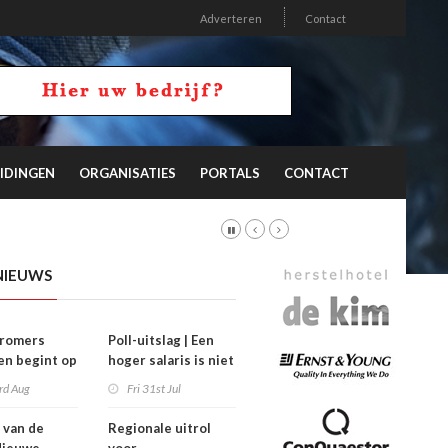
Adverteren
Contact
IDINGEN
ORGANISATIES
PORTALS
CONTACT
NIEUWS
stromers
Poll-uitslag | Een
n begint op
hoger salaris is niet
’
de sleutel
rd Aug
Fri 31st Jul
 van de
Regionale uitrol