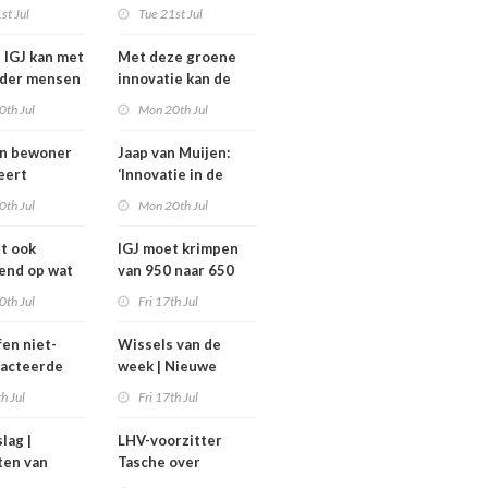
komt niet van de
st Jul
Tue 21st Jul
heidsoverleg
grond,
eel?
deeltijdfactor blijft
e IGJ kan met
Met deze groene
steken
nder mensen
innovatie kan de
zorg jaarlijks zo’n
0th Jul
Mon 20th Jul
400 miljoen euro
besparen
an bewoner
Jaap van Muijen:
eert
‘Innovatie in de
avond voor
zorg vraagt om lef’
0th Jul
Mon 20th Jul
het
ghuis
dt ook
IGJ moet krimpen
end op wat
van 950 naar 650
moeten
arbeidsplaatsen
0th Jul
Fri 17th Jul
fen niet-
Wissels van de
racteerde
week | Nieuwe
lpt
bestuurders en
th Jul
Fri 17th Jul
kt, maar
toezichthouders bij
onder twee
Máxima MC, IGJ en
slag |
LHV-voorzitter
arden
Revant en
ten van
Tasche over
Zorgwaard
h
gesteggel om