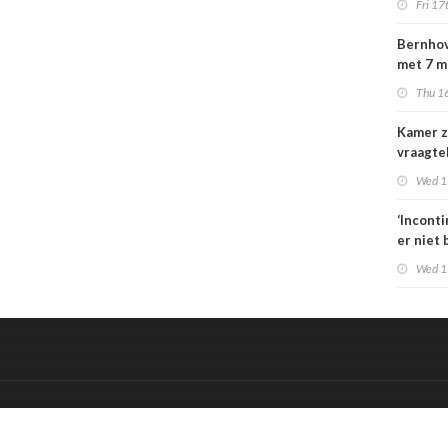
Fri 17
special
moeten
Bernhov
maatsch
met 7 m
uitlegba
maar st
Thu 16
verzeker
Kamer z
vraagte
dekking
Wed 1
zorgbez
Sterk
‘Incont
er niet 
Wed 1
&
Onderdeel van:
BrancheConnect
De