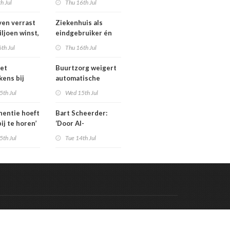
th Jul
Thu 16th Jul
isten
tarieven: ‘Ik kan hier
echt boos over
en verrast
Ziekenhuis als
appelijk
worden’
iljoen winst,
eindgebruiker én
ar zijn’
rijd met
startpunt van
th Jul
Thu 16th Jul
aars blijft
medisch materiaal
et
Buurtzorg weigert
kens bij
automatische
 geschrapte
toekenning
5th Jul
Wed 15th Jul
uinigingen
generatieregeling
inentie hoeft
Bart Scheerder:
bij te horen’
‘Door AI-
wervelwind is de
5th Jul
Tue 14th Jul
zorg over een jaar
al totaal anders’
Code & Hosted by:
 Meern Multimedia
VDVO
Contact