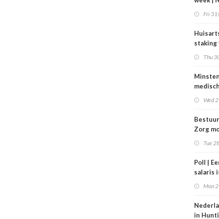
week | 
bestuur
Fri 31s
Zorgpar
en SBO
Huisart
staking
tarieve
Thu 30
Minste
medisc
special
Wed 2
verdie
dan de
Bestuu
balkene
Zorg mo
2024
zorgins
Tue 28
ontlaste
Poll | E
salaris 
tot gro
Mon 2
contrac
zorg
Nederla
in Hunt