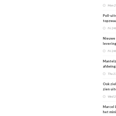
maar be
Mon 2
blijft k
Poll-uits
topzwaa
onderb
Fri 24
Nieuwe
leverin
zorg thu
Fri 24
vertraa
Mantel
afdwing
Leven T
Thu 23
werkt a
Ook zie
zien ui
verbod
Wed 2
nuluren
Marcel L
het min