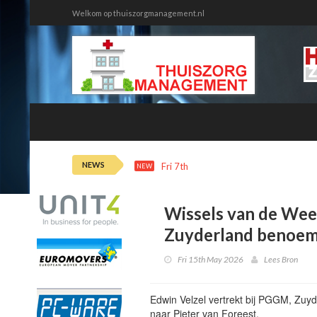
Welkom op thuiszorgmanagement.nl
NEWS
Fri 7th 12:20
Ziekteverzuim tweede
NEW
Wissels van de Wee
Zuyderland benoem
Fri 15th May 2026
Lees Bron
Edwin Velzel vertrekt bij PGGM, Zu
naar Pieter van Foreest.