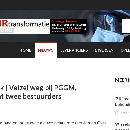
HOME
NIEUWS
LEVERANCIERS
DIVERSEN
OPLE
 kwartaal overtreft coronaniveau
MEER 
k | Velzel weg bij PGGM,
t twee bestuurders
‘Zij-in
behoude
dag één
Mon 3
yderland benoemt twee nieuwe bestuurders en Jeroen Gast
Wissels