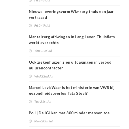
Fri 24th Jul
Nieuwe leveringsvorm Wlz-zorg thuis een jaar
vertraagd
Fri 24th Jul
Mantelzorg afdwingen in Lang Leven Thuisflats
werkt averechts
Thu 23rd Jul
Ook ziekenhuizen zien uitdagingen in verbod
nulurencontracten
Wed 22nd Jul
Marcel Levi: Waar is het ministerie van VWS bij
gezondheidsoverleg Tata Steel?
Tue 21st Jul
Poll | De IGJ kan met 300 minder mensen toe
Mon 20th Jul