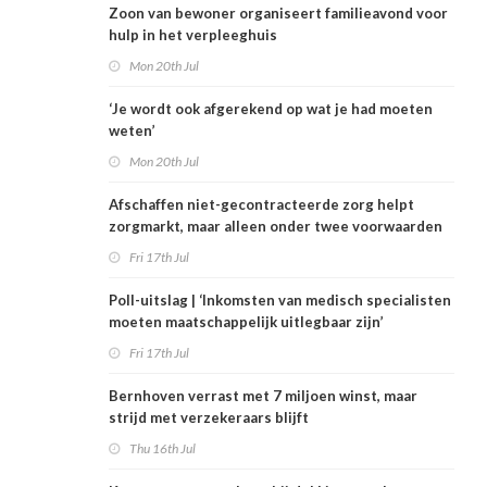
Zoon van bewoner organiseert familieavond voor
hulp in het verpleeghuis
Mon 20th Jul
‘Je wordt ook afgerekend op wat je had moeten
weten’
Mon 20th Jul
Afschaffen niet-gecontracteerde zorg helpt
zorgmarkt, maar alleen onder twee voorwaarden
Fri 17th Jul
Poll-uitslag | ‘Inkomsten van medisch specialisten
moeten maatschappelijk uitlegbaar zijn’
Fri 17th Jul
Bernhoven verrast met 7 miljoen winst, maar
strijd met verzekeraars blijft
Thu 16th Jul