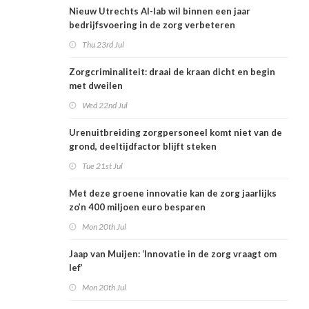
Nieuw Utrechts AI-lab wil binnen een jaar
bedrijfsvoering in de zorg verbeteren
Thu 23rd Jul
Zorgcriminaliteit: draai de kraan dicht en begin
met dweilen
Wed 22nd Jul
Urenuitbreiding zorgpersoneel komt niet van de
grond, deeltijdfactor blijft steken
Tue 21st Jul
Met deze groene innovatie kan de zorg jaarlijks
zo’n 400 miljoen euro besparen
Mon 20th Jul
Jaap van Muijen: ‘Innovatie in de zorg vraagt om
lef’
Mon 20th Jul