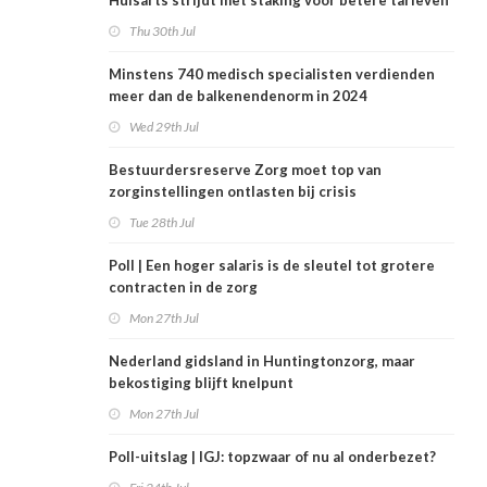
Huisarts strijdt met staking voor betere tarieven
Thu 30th Jul
Minstens 740 medisch specialisten verdienden
meer dan de balkenendenorm in 2024
Wed 29th Jul
Bestuurdersreserve Zorg moet top van
zorginstellingen ontlasten bij crisis
Tue 28th Jul
Poll | Een hoger salaris is de sleutel tot grotere
contracten in de zorg
Mon 27th Jul
Nederland gidsland in Huntingtonzorg, maar
bekostiging blijft knelpunt
Mon 27th Jul
Poll-uitslag | IGJ: topzwaar of nu al onderbezet?