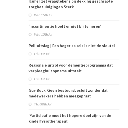
Kamer zet vraagtekens bij dekking geschrapte
zorgbezuinigingen Sterk
Wed 15th Jul
‘Incontinentie hoeft er niet bij te horen’
Wed 15th Jul
Poll-uitslag | Een hoger salaris is niet de sleutel
Fri 31st Jul
Regionale uitrol voor dementieprogramma dat
verpleeghuisopname uitstelt
Fri 31st Jul
Guy Buck: Geen bestuursbesluit zonder dat
medewerkers hebben meegepraat
Thu 30th Jul
‘Participatie moet het hogere doel zijn van de
kinderfysiotherapeut’