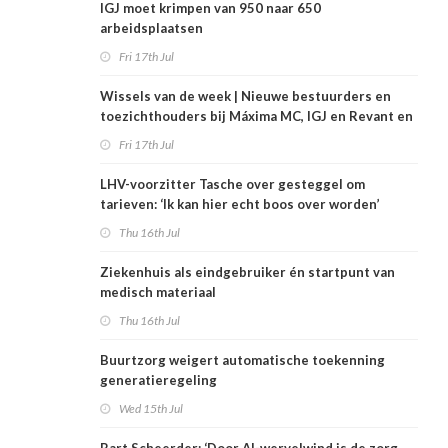
IGJ moet krimpen van 950 naar 650
arbeidsplaatsen
Fri 17th Jul
Wissels van de week | Nieuwe bestuurders en
toezichthouders bij Máxima MC, IGJ en Revant en
Zorgwaard
Fri 17th Jul
LHV-voorzitter Tasche over gesteggel om
tarieven: ‘Ik kan hier echt boos over worden’
Thu 16th Jul
Ziekenhuis als eindgebruiker én startpunt van
medisch materiaal
Thu 16th Jul
Buurtzorg weigert automatische toekenning
generatieregeling
Wed 15th Jul