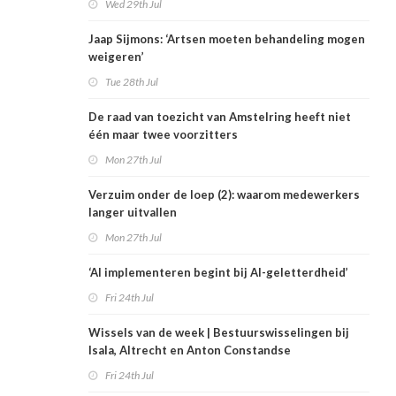
Wed 29th Jul
Jaap Sijmons: ‘Artsen moeten behandeling mogen
weigeren’
Tue 28th Jul
De raad van toezicht van Amstelring heeft niet
één maar twee voorzitters
Mon 27th Jul
Verzuim onder de loep (2): waarom medewerkers
langer uitvallen
Mon 27th Jul
‘AI implementeren begint bij AI-geletterdheid’
Fri 24th Jul
Wissels van de week | Bestuurswisselingen bij
Isala, Altrecht en Anton Constandse
Fri 24th Jul