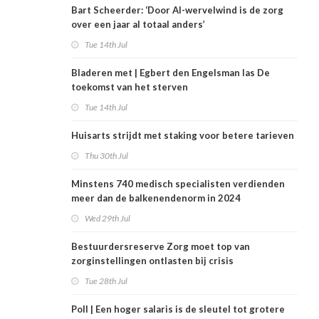
Bart Scheerder: ‘Door AI-wervelwind is de zorg
over een jaar al totaal anders’
Tue 14th Jul
Bladeren met | Egbert den Engelsman las De
toekomst van het sterven
Tue 14th Jul
Huisarts strijdt met staking voor betere tarieven
Thu 30th Jul
Minstens 740 medisch specialisten verdienden
meer dan de balkenendenorm in 2024
Wed 29th Jul
Bestuurdersreserve Zorg moet top van
zorginstellingen ontlasten bij crisis
Tue 28th Jul
Poll | Een hoger salaris is de sleutel tot grotere