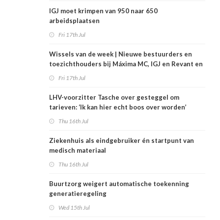
IGJ moet krimpen van 950 naar 650
arbeidsplaatsen
Fri 17th Jul
Wissels van de week | Nieuwe bestuurders en
toezichthouders bij Máxima MC, IGJ en Revant en
Zorgwaard
Fri 17th Jul
LHV-voorzitter Tasche over gesteggel om
tarieven: ‘Ik kan hier echt boos over worden’
Thu 16th Jul
Ziekenhuis als eindgebruiker én startpunt van
medisch materiaal
Thu 16th Jul
Buurtzorg weigert automatische toekenning
generatieregeling
Wed 15th Jul