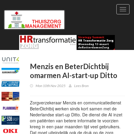
Toggl
navig
Menzis en BeterDichtbij
omarmen AI-start-up Ditto
Mon 10th Nov 2025
Lees Bron
Zorgverzekeraar Menzis en communicatiedienst
BeterDichtbij werken sinds kort samen met de
Nederlandse start-up Ditto. De dienst die AI inzet
om patiënten van betere informatie te voorzien
kreeg in een paar maanden tijd veel gebruikers.
Dat moet uiteindelijk ook de druk op de zorg