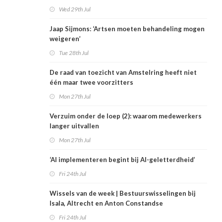
Wed 29th Jul
Jaap Sijmons: ‘Artsen moeten behandeling mogen
weigeren’
Tue 28th Jul
De raad van toezicht van Amstelring heeft niet
één maar twee voorzitters
Mon 27th Jul
Verzuim onder de loep (2): waarom medewerkers
langer uitvallen
Mon 27th Jul
‘AI implementeren begint bij AI-geletterdheid’
Fri 24th Jul
Wissels van de week | Bestuurswisselingen bij
Isala, Altrecht en Anton Constandse
Fri 24th Jul