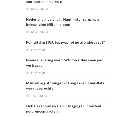
contracten in de zorg
Mon 27th Jul
Nederland gidsland in Huntingtonzorg, maar
bekostiging blijft knelpunt
Mon 27th Jul
Poll-uitslag | IGJ: topzwaar of nu al onderbezet?
Fri 24th Jul
Nieuwe leveringsvorm Wlz-zorg thuis een jaar
vertraagd
Fri 24th Jul
Mantelzorg afdwingen in Lang Leven Thuisflats
werkt averechts
Thu 23rd Jul
Ook ziekenhuizen zien uitdagingen in verbod
nulurencontracten