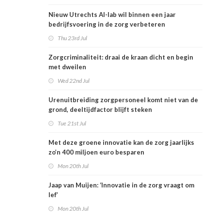
Nieuw Utrechts AI-lab wil binnen een jaar
bedrijfsvoering in de zorg verbeteren
Thu 23rd Jul
Zorgcriminaliteit: draai de kraan dicht en begin
met dweilen
Wed 22nd Jul
Urenuitbreiding zorgpersoneel komt niet van de
grond, deeltijdfactor blijft steken
Tue 21st Jul
Met deze groene innovatie kan de zorg jaarlijks
zo’n 400 miljoen euro besparen
Mon 20th Jul
Jaap van Muijen: ‘Innovatie in de zorg vraagt om
lef’
Mon 20th Jul