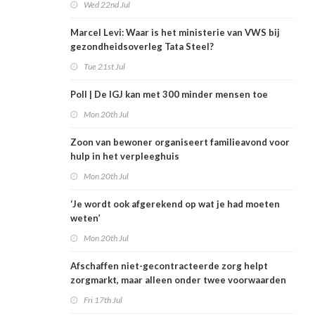
Wed 22nd Jul
Marcel Levi: Waar is het ministerie van VWS bij
gezondheidsoverleg Tata Steel?
Tue 21st Jul
Poll | De IGJ kan met 300 minder mensen toe
Mon 20th Jul
Zoon van bewoner organiseert familieavond voor
hulp in het verpleeghuis
Mon 20th Jul
‘Je wordt ook afgerekend op wat je had moeten
weten’
Mon 20th Jul
Afschaffen niet-gecontracteerde zorg helpt
zorgmarkt, maar alleen onder twee voorwaarden
Fri 17th Jul