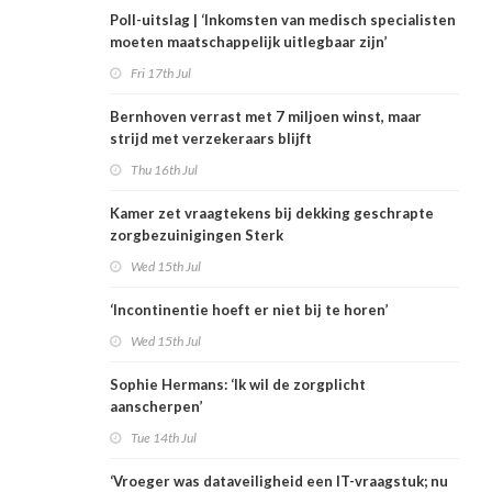
Poll-uitslag | ‘Inkomsten van medisch specialisten
moeten maatschappelijk uitlegbaar zijn’
Fri 17th Jul
Bernhoven verrast met 7 miljoen winst, maar
strijd met verzekeraars blijft
Thu 16th Jul
Kamer zet vraagtekens bij dekking geschrapte
zorgbezuinigingen Sterk
Wed 15th Jul
‘Incontinentie hoeft er niet bij te horen’
Wed 15th Jul
Sophie Hermans: ‘Ik wil de zorgplicht
aanscherpen’
Tue 14th Jul
‘Vroeger was dataveiligheid een IT-vraagstuk; nu