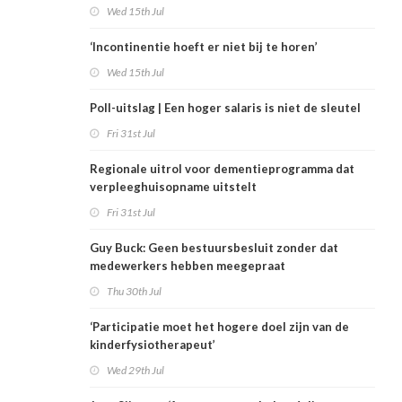
Wed 15th Jul
‘Incontinentie hoeft er niet bij te horen’
Wed 15th Jul
Poll-uitslag | Een hoger salaris is niet de sleutel
Fri 31st Jul
Regionale uitrol voor dementieprogramma dat
verpleeghuisopname uitstelt
Fri 31st Jul
Guy Buck: Geen bestuursbesluit zonder dat
medewerkers hebben meegepraat
Thu 30th Jul
‘Participatie moet het hogere doel zijn van de
kinderfysiotherapeut’
Wed 29th Jul