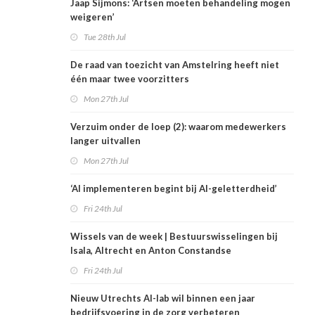
Jaap Sijmons: ‘Artsen moeten behandeling mogen
weigeren’
Tue 28th Jul
De raad van toezicht van Amstelring heeft niet
één maar twee voorzitters
Mon 27th Jul
Verzuim onder de loep (2): waarom medewerkers
langer uitvallen
Mon 27th Jul
‘AI implementeren begint bij AI-geletterdheid’
Fri 24th Jul
Wissels van de week | Bestuurswisselingen bij
Isala, Altrecht en Anton Constandse
Fri 24th Jul
Nieuw Utrechts AI-lab wil binnen een jaar
bedrijfsvoering in de zorg verbeteren