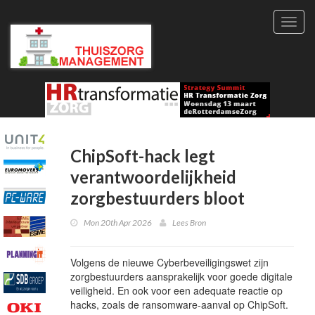
Toggl
navig
ChipSoft-hack legt
verantwoordelijkheid
zorgbestuurders bloot
Mon 20th Apr 2026
Lees Bron
Volgens de nieuwe Cyberbeveiligingswet zijn
zorgbestuurders aansprakelijk voor goede digitale
veiligheid. En ook voor een adequate reactie op
hacks, zoals de ransomware-aanval op ChipSoft.