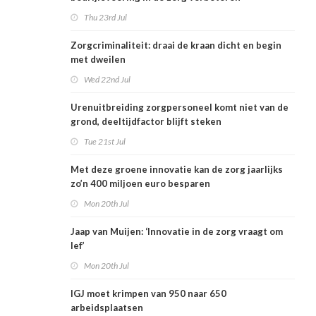
Thu 23rd Jul
Zorgcriminaliteit: draai de kraan dicht en begin
met dweilen
Wed 22nd Jul
Urenuitbreiding zorgpersoneel komt niet van de
grond, deeltijdfactor blijft steken
Tue 21st Jul
Met deze groene innovatie kan de zorg jaarlijks
zo’n 400 miljoen euro besparen
Mon 20th Jul
Jaap van Muijen: ‘Innovatie in de zorg vraagt om
lef’
Mon 20th Jul
IGJ moet krimpen van 950 naar 650
arbeidsplaatsen