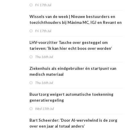
Fri 17th Jul
Wissels van de week | Nieuwe bestuurders en
toezichthouders bij Máxima MC, IGJ en Revant en
Zorgwaard
Fri 17th Jul
LHV-voorzitter Tasche over gesteggel om
tarieven: ‘Ik kan hier echt boos over worden’
Thu 16th Jul
Ziekenhuis als eindgebruiker én startpunt van
medisch materiaal
Thu 16th Jul
Buurtzorg weigert automatische toekenning
generatieregeling
Wed 15th Jul
Bart Scheerder: ‘Door AI-wervelwind is de zorg
over een jaar al totaal anders’