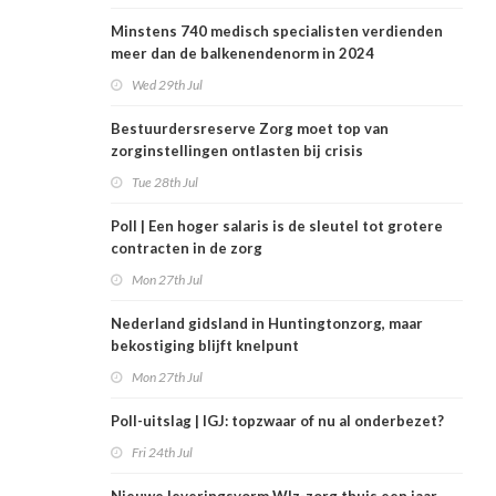
Minstens 740 medisch specialisten verdienden
meer dan de balkenendenorm in 2024
Wed 29th Jul
Bestuurdersreserve Zorg moet top van
zorginstellingen ontlasten bij crisis
Tue 28th Jul
Poll | Een hoger salaris is de sleutel tot grotere
contracten in de zorg
Mon 27th Jul
Nederland gidsland in Huntingtonzorg, maar
bekostiging blijft knelpunt
Mon 27th Jul
Poll-uitslag | IGJ: topzwaar of nu al onderbezet?
Fri 24th Jul