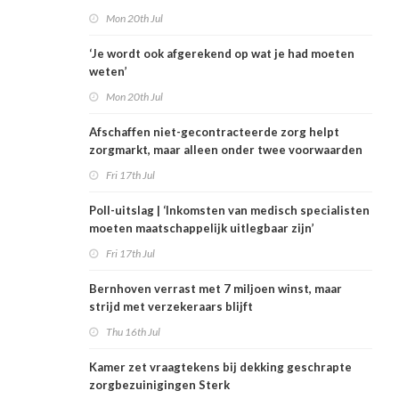
Mon 20th Jul
‘Je wordt ook afgerekend op wat je had moeten
weten’
Mon 20th Jul
Afschaffen niet-gecontracteerde zorg helpt
zorgmarkt, maar alleen onder twee voorwaarden
Fri 17th Jul
Poll-uitslag | ‘Inkomsten van medisch specialisten
moeten maatschappelijk uitlegbaar zijn’
Fri 17th Jul
Bernhoven verrast met 7 miljoen winst, maar
strijd met verzekeraars blijft
Thu 16th Jul
Kamer zet vraagtekens bij dekking geschrapte
zorgbezuinigingen Sterk