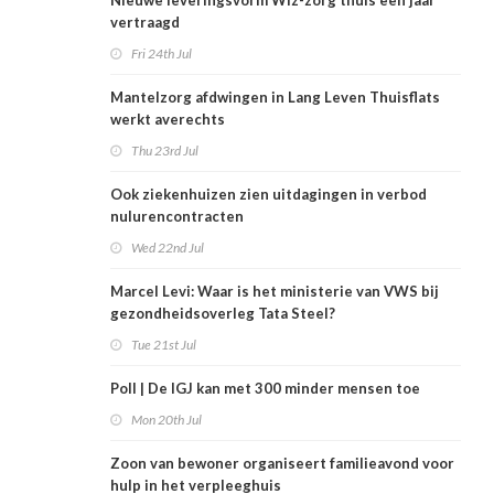
Nieuwe leveringsvorm Wlz-zorg thuis een jaar
vertraagd
Fri 24th Jul
Mantelzorg afdwingen in Lang Leven Thuisflats
werkt averechts
Thu 23rd Jul
Ook ziekenhuizen zien uitdagingen in verbod
nulurencontracten
Wed 22nd Jul
Marcel Levi: Waar is het ministerie van VWS bij
gezondheidsoverleg Tata Steel?
Tue 21st Jul
Poll | De IGJ kan met 300 minder mensen toe
Mon 20th Jul
Zoon van bewoner organiseert familieavond voor
hulp in het verpleeghuis