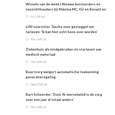
Wissels van de week | Nieuwe bestuurders en
toezichthouders bij Máxima MC, IGJ en Revant en
Zorgwaard
Fri 17th Jul
LHV-voorzitter Tasche over gesteggel om
tarieven: ‘Ik kan hier echt boos over worden’
Thu 16th Jul
Ziekenhuis als eindgebruiker én startpunt van
medisch materiaal
Thu 16th Jul
Buurtzorg weigert automatische toekenning
generatieregeling
Wed 15th Jul
Bart Scheerder: ‘Door AI-wervelwind is de zorg
over een jaar al totaal anders’
Tue 14th Jul