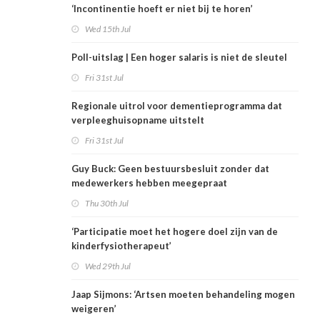
‘Incontinentie hoeft er niet bij te horen’
Wed 15th Jul
Poll-uitslag | Een hoger salaris is niet de sleutel
Fri 31st Jul
Regionale uitrol voor dementieprogramma dat
verpleeghuisopname uitstelt
Fri 31st Jul
Guy Buck: Geen bestuursbesluit zonder dat
medewerkers hebben meegepraat
Thu 30th Jul
‘Participatie moet het hogere doel zijn van de
kinderfysiotherapeut’
Wed 29th Jul
Jaap Sijmons: ‘Artsen moeten behandeling mogen
weigeren’