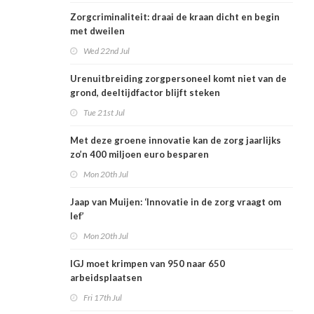
Zorgcriminaliteit: draai de kraan dicht en begin
met dweilen
Wed 22nd Jul
Urenuitbreiding zorgpersoneel komt niet van de
grond, deeltijdfactor blijft steken
Tue 21st Jul
Met deze groene innovatie kan de zorg jaarlijks
zo’n 400 miljoen euro besparen
Mon 20th Jul
Jaap van Muijen: ‘Innovatie in de zorg vraagt om
lef’
Mon 20th Jul
IGJ moet krimpen van 950 naar 650
arbeidsplaatsen
Fri 17th Jul