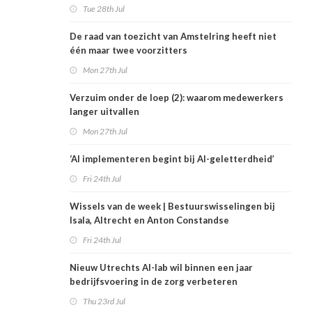
Tue 28th Jul
De raad van toezicht van Amstelring heeft niet
één maar twee voorzitters
Mon 27th Jul
Verzuim onder de loep (2): waarom medewerkers
langer uitvallen
Mon 27th Jul
‘AI implementeren begint bij AI-geletterdheid’
Fri 24th Jul
Wissels van de week | Bestuurswisselingen bij
Isala, Altrecht en Anton Constandse
Fri 24th Jul
Nieuw Utrechts AI-lab wil binnen een jaar
bedrijfsvoering in de zorg verbeteren
Thu 23rd Jul