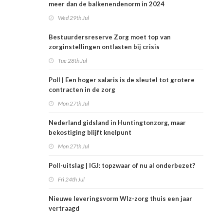
meer dan de balkenendenorm in 2024
Wed 29th Jul
Bestuurdersreserve Zorg moet top van
zorginstellingen ontlasten bij crisis
Tue 28th Jul
Poll | Een hoger salaris is de sleutel tot grotere
contracten in de zorg
Mon 27th Jul
Nederland gidsland in Huntingtonzorg, maar
bekostiging blijft knelpunt
Mon 27th Jul
Poll-uitslag | IGJ: topzwaar of nu al onderbezet?
Fri 24th Jul
Nieuwe leveringsvorm Wlz-zorg thuis een jaar
vertraagd