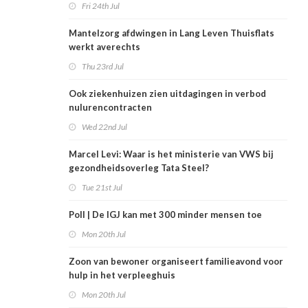
Fri 24th Jul
Mantelzorg afdwingen in Lang Leven Thuisflats
werkt averechts
Thu 23rd Jul
Ook ziekenhuizen zien uitdagingen in verbod
nulurencontracten
Wed 22nd Jul
Marcel Levi: Waar is het ministerie van VWS bij
gezondheidsoverleg Tata Steel?
Tue 21st Jul
Poll | De IGJ kan met 300 minder mensen toe
Mon 20th Jul
Zoon van bewoner organiseert familieavond voor
hulp in het verpleeghuis
Mon 20th Jul