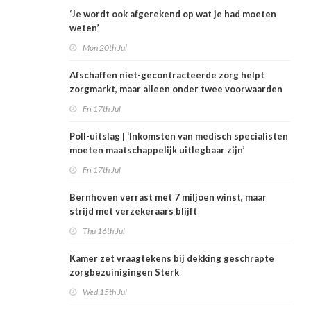
‘Je wordt ook afgerekend op wat je had moeten
weten’
Mon 20th Jul
Afschaffen niet-gecontracteerde zorg helpt
zorgmarkt, maar alleen onder twee voorwaarden
Fri 17th Jul
Poll-uitslag | ‘Inkomsten van medisch specialisten
moeten maatschappelijk uitlegbaar zijn’
Fri 17th Jul
Bernhoven verrast met 7 miljoen winst, maar
strijd met verzekeraars blijft
Thu 16th Jul
Kamer zet vraagtekens bij dekking geschrapte
zorgbezuinigingen Sterk
Wed 15th Jul