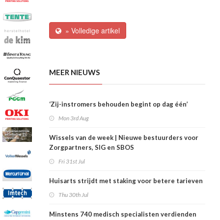
» Volledige artikel
MEER NIEUWS
‘Zij-instromers behouden begint op dag één’
Mon 3rd Aug
Wissels van de week | Nieuwe bestuurders voor
Zorgpartners, SIG en SBOS
Fri 31st Jul
Huisarts strijdt met staking voor betere tarieven
Thu 30th Jul
Minstens 740 medisch specialisten verdienden