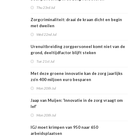
Thu 23rd Jul
Zorgcriminaliteit: draai de kraan dicht en begin
met dweilen
Wed 22nd Jul
Urenuitbreiding zorgpersoneel komt niet van de
grond, deeltijdfactor blijft steken
Tue 21st Jul
Met deze groene innovatie kan de zorg jaarlijks
zo’n 400 miljoen euro besparen
Mon 20th Jul
Jaap van Muijen: ‘Innovatie in de zorg vraagt om
lef’
Mon 20th Jul
IGJ moet krimpen van 950 naar 650
arbeidsplaatsen