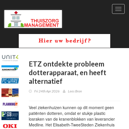
Toggl
navig
ETZ ontdekte probleem
dotterapparaat, en heeft
alternatief
Fri 24th Apr 2026
Lees Bron
Veel ziekenhuizen kunnen op dit moment geen
patiënten dotteren, omdat er stukje plastic
losraken van de kranenblokken van leverancier
Medline. Het Elisabeth-TweeSteden Ziekenhuis