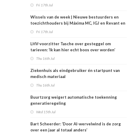
Fri 17th Jul
Wissels van de week | Nieuwe bestuurders en
toezichthouders bij Máxima MC, IGJ en Revant en
Zorgwaard
Fri 17th Jul
LHV-voorzitter Tasche over gesteggel om
tarieven: ‘Ik kan hier echt boos over worden’
Thu 16th Jul
Ziekenhuis als eindgebruiker én startpunt van
medisch materiaal
Thu 16th Jul
Buurtzorg weigert automatische toekenning
generatieregeling
Wed 15th Jul
Bart Scheerder: ‘Door AI-wervelwind is de zorg
over een jaar al totaal anders’