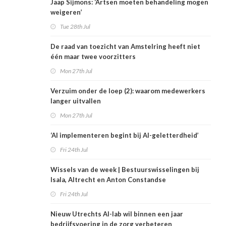
Jaap Sijmons: ‘Artsen moeten behandeling mogen
weigeren’
Tue 28th Jul
De raad van toezicht van Amstelring heeft niet
één maar twee voorzitters
Mon 27th Jul
Verzuim onder de loep (2): waarom medewerkers
langer uitvallen
Mon 27th Jul
‘AI implementeren begint bij AI-geletterdheid’
Fri 24th Jul
Wissels van de week | Bestuurswisselingen bij
Isala, Altrecht en Anton Constandse
Fri 24th Jul
Nieuw Utrechts AI-lab wil binnen een jaar
bedrijfsvoering in de zorg verbeteren