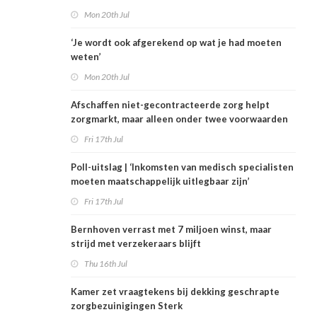
Mon 20th Jul
‘Je wordt ook afgerekend op wat je had moeten
weten’
Mon 20th Jul
Afschaffen niet-gecontracteerde zorg helpt
zorgmarkt, maar alleen onder twee voorwaarden
Fri 17th Jul
Poll-uitslag | ‘Inkomsten van medisch specialisten
moeten maatschappelijk uitlegbaar zijn’
Fri 17th Jul
Bernhoven verrast met 7 miljoen winst, maar
strijd met verzekeraars blijft
Thu 16th Jul
Kamer zet vraagtekens bij dekking geschrapte
zorgbezuinigingen Sterk