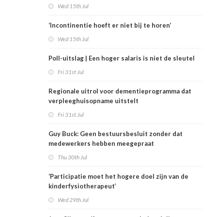
Wed 15th Jul
‘Incontinentie hoeft er niet bij te horen’
Wed 15th Jul
Poll-uitslag | Een hoger salaris is niet de sleutel
Fri 31st Jul
Regionale uitrol voor dementieprogramma dat
verpleeghuisopname uitstelt
Fri 31st Jul
Guy Buck: Geen bestuursbesluit zonder dat
medewerkers hebben meegepraat
Thu 30th Jul
‘Participatie moet het hogere doel zijn van de
kinderfysiotherapeut’
Wed 29th Jul