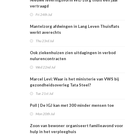
Nieuwe leveringsvorm Wlz-zorg thuis een jaar
vertraagd
Fri 24th Jul
Mantelzorg afdwingen in Lang Leven Thuisflats
werkt averechts
Thu 23rd Jul
Ook ziekenhuizen zien uitdagingen in verbod
nulurencontracten
Wed 22nd Jul
Marcel Levi: Waar is het ministerie van VWS bij
gezondheidsoverleg Tata Steel?
Tue 21st Jul
Poll | De IGJ kan met 300 minder mensen toe
Mon 20th Jul
Zoon van bewoner organiseert familieavond voor
hulp in het verpleeghuis