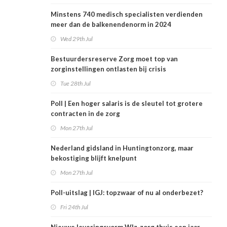
Minstens 740 medisch specialisten verdienden
meer dan de balkenendenorm in 2024
Wed 29th Jul
Bestuurdersreserve Zorg moet top van
zorginstellingen ontlasten bij crisis
Tue 28th Jul
Poll | Een hoger salaris is de sleutel tot grotere
contracten in de zorg
Mon 27th Jul
Nederland gidsland in Huntingtonzorg, maar
bekostiging blijft knelpunt
Mon 27th Jul
Poll-uitslag | IGJ: topzwaar of nu al onderbezet?
Fri 24th Jul