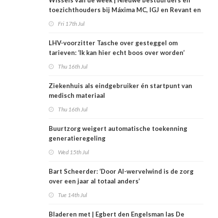
Wissels van de week | Nieuwe bestuurders en
toezichthouders bij Máxima MC, IGJ en Revant en
Zorgwaard
Fri 17th Jul
LHV-voorzitter Tasche over gesteggel om
tarieven: ‘Ik kan hier echt boos over worden’
Thu 16th Jul
Ziekenhuis als eindgebruiker én startpunt van
medisch materiaal
Thu 16th Jul
Buurtzorg weigert automatische toekenning
generatieregeling
Wed 15th Jul
Bart Scheerder: ‘Door AI-wervelwind is de zorg
over een jaar al totaal anders’
Tue 14th Jul
Bladeren met | Egbert den Engelsman las De