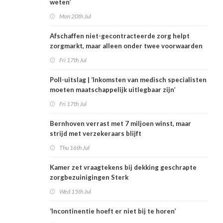
weten’
Mon 20th Jul
Afschaffen niet-gecontracteerde zorg helpt
zorgmarkt, maar alleen onder twee voorwaarden
Fri 17th Jul
Poll-uitslag | ‘Inkomsten van medisch specialisten
moeten maatschappelijk uitlegbaar zijn’
Fri 17th Jul
Bernhoven verrast met 7 miljoen winst, maar
strijd met verzekeraars blijft
Thu 16th Jul
Kamer zet vraagtekens bij dekking geschrapte
zorgbezuinigingen Sterk
Wed 15th Jul
‘Incontinentie hoeft er niet bij te horen’