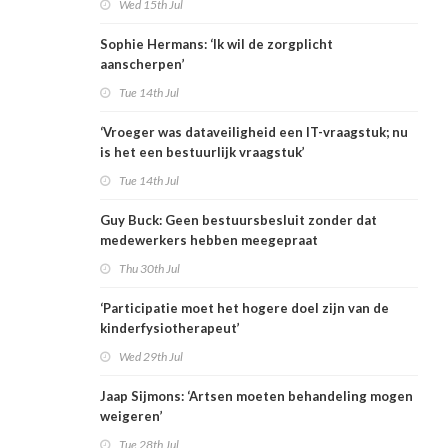
Wed 15th Jul
Sophie Hermans: ‘Ik wil de zorgplicht
aanscherpen’
Tue 14th Jul
‘Vroeger was dataveiligheid een IT-vraagstuk; nu
is het een bestuurlijk vraagstuk’
Tue 14th Jul
Guy Buck: Geen bestuursbesluit zonder dat
medewerkers hebben meegepraat
Thu 30th Jul
‘Participatie moet het hogere doel zijn van de
kinderfysiotherapeut’
Wed 29th Jul
Jaap Sijmons: ‘Artsen moeten behandeling mogen
weigeren’
Tue 28th Jul