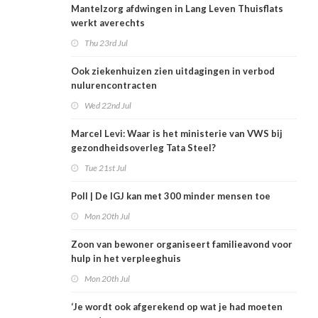
Mantelzorg afdwingen in Lang Leven Thuisflats
werkt averechts
Thu 23rd Jul
Ook ziekenhuizen zien uitdagingen in verbod
nulurencontracten
Wed 22nd Jul
Marcel Levi: Waar is het ministerie van VWS bij
gezondheidsoverleg Tata Steel?
Tue 21st Jul
Poll | De IGJ kan met 300 minder mensen toe
Mon 20th Jul
Zoon van bewoner organiseert familieavond voor
hulp in het verpleeghuis
Mon 20th Jul
‘Je wordt ook afgerekend op wat je had moeten