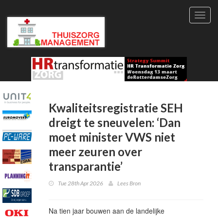
Toggl
navig
Kwaliteitsregistratie SEH
dreigt te sneuvelen: ‘Dan
moet minister VWS niet
meer zeuren over
transparantie’
Tue 28th Apr 2026
Lees Bron
Na tien jaar bouwen aan de landelijke