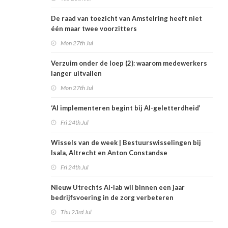
De raad van toezicht van Amstelring heeft niet
één maar twee voorzitters
Mon 27th Jul
Verzuim onder de loep (2): waarom medewerkers
langer uitvallen
Mon 27th Jul
‘AI implementeren begint bij AI-geletterdheid’
Fri 24th Jul
Wissels van de week | Bestuurswisselingen bij
Isala, Altrecht en Anton Constandse
Fri 24th Jul
Nieuw Utrechts AI-lab wil binnen een jaar
bedrijfsvoering in de zorg verbeteren
Thu 23rd Jul