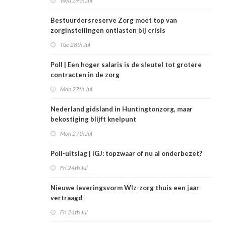
Wed 29th Jul
Bestuurdersreserve Zorg moet top van
zorginstellingen ontlasten bij crisis
Tue 28th Jul
Poll | Een hoger salaris is de sleutel tot grotere
contracten in de zorg
Mon 27th Jul
Nederland gidsland in Huntingtonzorg, maar
bekostiging blijft knelpunt
Mon 27th Jul
Poll-uitslag | IGJ: topzwaar of nu al onderbezet?
Fri 24th Jul
Nieuwe leveringsvorm Wlz-zorg thuis een jaar
vertraagd
Fri 24th Jul