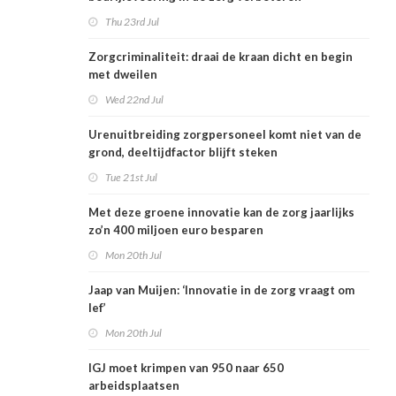
Thu 23rd Jul
Zorgcriminaliteit: draai de kraan dicht en begin
met dweilen
Wed 22nd Jul
Urenuitbreiding zorgpersoneel komt niet van de
grond, deeltijdfactor blijft steken
Tue 21st Jul
Met deze groene innovatie kan de zorg jaarlijks
zo’n 400 miljoen euro besparen
Mon 20th Jul
Jaap van Muijen: ‘Innovatie in de zorg vraagt om
lef’
Mon 20th Jul
IGJ moet krimpen van 950 naar 650
arbeidsplaatsen