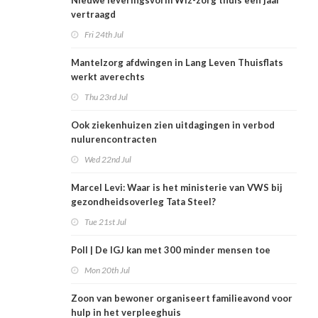
Nieuwe leveringsvorm Wlz-zorg thuis een jaar
vertraagd
Fri 24th Jul
Mantelzorg afdwingen in Lang Leven Thuisflats
werkt averechts
Thu 23rd Jul
Ook ziekenhuizen zien uitdagingen in verbod
nulurencontracten
Wed 22nd Jul
Marcel Levi: Waar is het ministerie van VWS bij
gezondheidsoverleg Tata Steel?
Tue 21st Jul
Poll | De IGJ kan met 300 minder mensen toe
Mon 20th Jul
Zoon van bewoner organiseert familieavond voor
hulp in het verpleeghuis