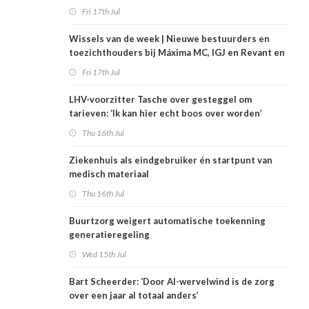
Fri 17th Jul
Wissels van de week | Nieuwe bestuurders en
toezichthouders bij Máxima MC, IGJ en Revant en
Zorgwaard
Fri 17th Jul
LHV-voorzitter Tasche over gesteggel om
tarieven: ‘Ik kan hier echt boos over worden’
Thu 16th Jul
Ziekenhuis als eindgebruiker én startpunt van
medisch materiaal
Thu 16th Jul
Buurtzorg weigert automatische toekenning
generatieregeling
Wed 15th Jul
Bart Scheerder: ‘Door AI-wervelwind is de zorg
over een jaar al totaal anders’