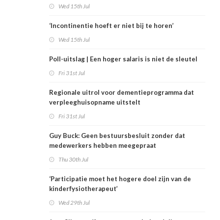
Wed 15th Jul
‘Incontinentie hoeft er niet bij te horen’
Wed 15th Jul
Poll-uitslag | Een hoger salaris is niet de sleutel
Fri 31st Jul
Regionale uitrol voor dementieprogramma dat
verpleeghuisopname uitstelt
Fri 31st Jul
Guy Buck: Geen bestuursbesluit zonder dat
medewerkers hebben meegepraat
Thu 30th Jul
‘Participatie moet het hogere doel zijn van de
kinderfysiotherapeut’
Wed 29th Jul