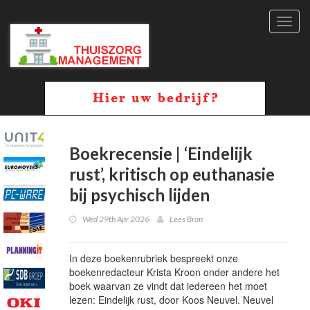
Toggl
navig
Boekrecensie | ‘Eindelijk
rust’, kritisch op euthanasie
bij psychisch lijden
Wed 29th Apr 2026
Lees Bron
In deze boekenrubriek bespreekt onze
boekenredacteur Krista Kroon onder andere het
boek waarvan ze vindt dat iedereen het moet
lezen: Eindelijk rust, door Koos Neuvel. Neuvel