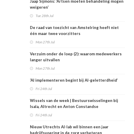
Jaap Sijmons: ‘Artsen moeten behandeling mogen
weigeren’
Tue 28th Jul
De raad van toezicht van Amstelring heeft niet
één maar twee voorzitters
Mon 27th Jul
Verzuim onder de loep (2): waarom medewerkers
langer uitvallen
Mon 27th Jul
‘AI implementeren begint bij AI-geletterdheid’
Fri 24th Jul
Wissels van de week | Bestuurswisselingen bij
Isala, Altrecht en Anton Constandse
Fri 24th Jul
Nieuw Utrechts AI-lab wil binnen een jaar
bedrijfsvoering in de zorg verbeteren