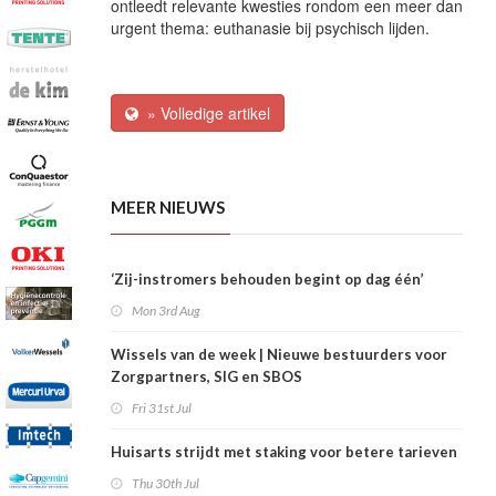
ontleedt relevante kwesties rondom een meer dan
urgent thema: euthanasie bij psychisch lijden.
» Volledige artikel
MEER NIEUWS
‘Zij-instromers behouden begint op dag één’
Mon 3rd Aug
Wissels van de week | Nieuwe bestuurders voor
Zorgpartners, SIG en SBOS
Fri 31st Jul
Huisarts strijdt met staking voor betere tarieven
Thu 30th Jul