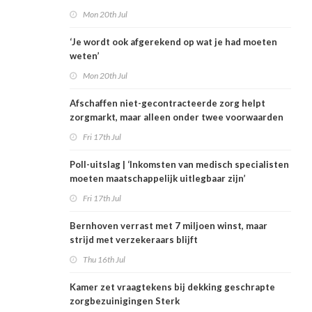
Mon 20th Jul
‘Je wordt ook afgerekend op wat je had moeten
weten’
Mon 20th Jul
Afschaffen niet-gecontracteerde zorg helpt
zorgmarkt, maar alleen onder twee voorwaarden
Fri 17th Jul
Poll-uitslag | ‘Inkomsten van medisch specialisten
moeten maatschappelijk uitlegbaar zijn’
Fri 17th Jul
Bernhoven verrast met 7 miljoen winst, maar
strijd met verzekeraars blijft
Thu 16th Jul
Kamer zet vraagtekens bij dekking geschrapte
zorgbezuinigingen Sterk