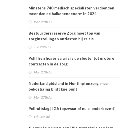
Minstens 740 medisch specialisten verdienden
meer dan de balkenendenorm in 2024
Wed 29th Jul
Bestuurdersreserve Zorg moet top van
zorginstellingen ontlasten bij crisis
Tue 28th Jul
Poll | Een hoger salaris is de sleutel tot grotere
contracten in de zorg
Mon 27th Jul
Nederland gidsland in Huntingtonzorg, maar
bekostiging blijft knelpunt
Mon 27th Jul
Poll-uitslag | IGJ: topzwaar of nu al onderbezet?
Fri 24th Jul