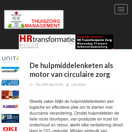
Toggl
navig
De hulpmiddelenketen als
motor van circulaire zorg
Thu 30th Apr 2026
Lees Bron
Steeds vaker blijkt de hulpmiddelenketen een
logische en effectieve plek om te starten met
duurzame verandering. Omdat hulpmiddelen de
hele route doorlopen, van productie en inzet tot
onderhoud en retour, werkt elke verbetering direct
door in CO₂‑reductie. Minder verbruik van