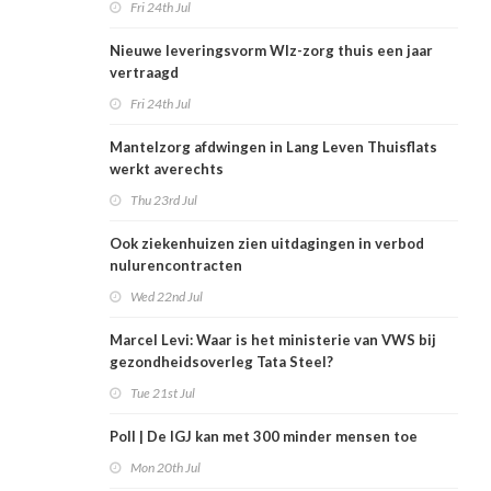
Fri 24th Jul
Nieuwe leveringsvorm Wlz-zorg thuis een jaar
vertraagd
Fri 24th Jul
Mantelzorg afdwingen in Lang Leven Thuisflats
werkt averechts
Thu 23rd Jul
Ook ziekenhuizen zien uitdagingen in verbod
nulurencontracten
Wed 22nd Jul
Marcel Levi: Waar is het ministerie van VWS bij
gezondheidsoverleg Tata Steel?
Tue 21st Jul
Poll | De IGJ kan met 300 minder mensen toe
Mon 20th Jul