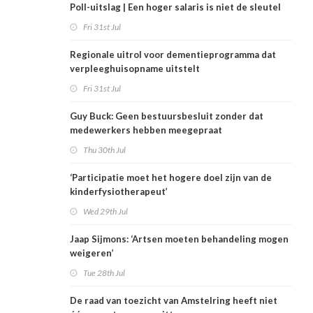
Poll-uitslag | Een hoger salaris is niet de sleutel
Fri 31st Jul
Regionale uitrol voor dementieprogramma dat
verpleeghuisopname uitstelt
Fri 31st Jul
Guy Buck: Geen bestuursbesluit zonder dat
medewerkers hebben meegepraat
Thu 30th Jul
‘Participatie moet het hogere doel zijn van de
kinderfysiotherapeut’
Wed 29th Jul
Jaap Sijmons: ‘Artsen moeten behandeling mogen
weigeren’
Tue 28th Jul
De raad van toezicht van Amstelring heeft niet