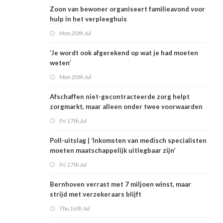
Zoon van bewoner organiseert familieavond voor
hulp in het verpleeghuis
Mon 20th Jul
‘Je wordt ook afgerekend op wat je had moeten
weten’
Mon 20th Jul
Afschaffen niet-gecontracteerde zorg helpt
zorgmarkt, maar alleen onder twee voorwaarden
Fri 17th Jul
Poll-uitslag | ‘Inkomsten van medisch specialisten
moeten maatschappelijk uitlegbaar zijn’
Fri 17th Jul
Bernhoven verrast met 7 miljoen winst, maar
strijd met verzekeraars blijft
Thu 16th Jul