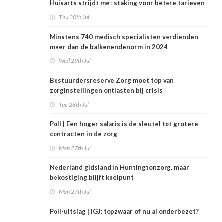
Huisarts strijdt met staking voor betere tarieven
Thu 30th Jul
Minstens 740 medisch specialisten verdienden
meer dan de balkenendenorm in 2024
Wed 29th Jul
Bestuurdersreserve Zorg moet top van
zorginstellingen ontlasten bij crisis
Tue 28th Jul
Poll | Een hoger salaris is de sleutel tot grotere
contracten in de zorg
Mon 27th Jul
Nederland gidsland in Huntingtonzorg, maar
bekostiging blijft knelpunt
Mon 27th Jul
Poll-uitslag | IGJ: topzwaar of nu al onderbezet?