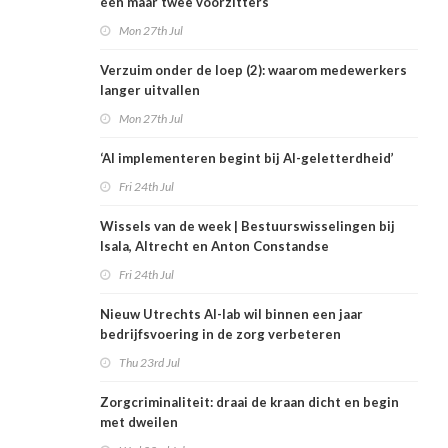
één maar twee voorzitters
Mon 27th Jul
Verzuim onder de loep (2): waarom medewerkers
langer uitvallen
Mon 27th Jul
‘AI implementeren begint bij AI-geletterdheid’
Fri 24th Jul
Wissels van de week | Bestuurswisselingen bij
Isala, Altrecht en Anton Constandse
Fri 24th Jul
Nieuw Utrechts AI-lab wil binnen een jaar
bedrijfsvoering in de zorg verbeteren
Thu 23rd Jul
Zorgcriminaliteit: draai de kraan dicht en begin
met dweilen