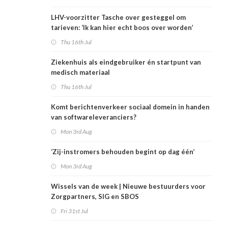
LHV-voorzitter Tasche over gesteggel om
tarieven: ‘Ik kan hier echt boos over worden’
Thu 16th Jul
Ziekenhuis als eindgebruiker én startpunt van
medisch materiaal
Thu 16th Jul
Komt berichtenverkeer sociaal domein in handen
van softwareleveranciers?
Mon 3rd Aug
‘Zij-instromers behouden begint op dag één’
Mon 3rd Aug
Wissels van de week | Nieuwe bestuurders voor
Zorgpartners, SIG en SBOS
Fri 31st Jul