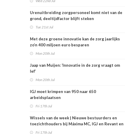
Wed 22nd Jul
Urenuitbreiding zorgpersoneel komt niet van de
grond, deeltijdfactor blijft steken
Tue 21st Jul
Met deze groene innovatie kan de zorg jaarlijks
zo’n 400 miljoen euro besparen
Mon 20th Jul
Jaap van Muijen: ‘Innovatie in de zorg vraagt om
lef’
Mon 20th Jul
IGJ moet krimpen van 950 naar 650
arbeidsplaatsen
Fri 17th Jul
Wissels van de week | Nieuwe bestuurders en
toezichthouders bij Máxima MC, IGJ en Revant en
Zorgwaard
Fri 17th Jul