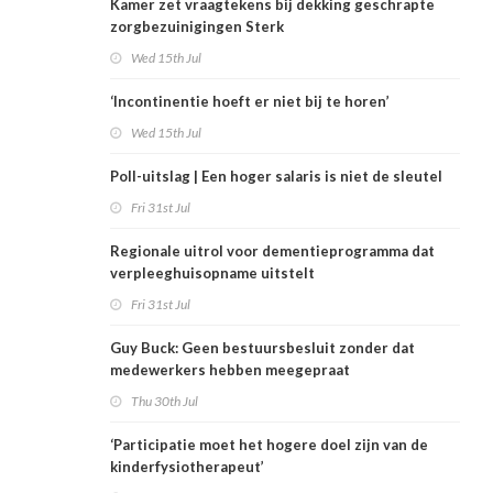
Kamer zet vraagtekens bij dekking geschrapte
zorgbezuinigingen Sterk
Wed 15th Jul
‘Incontinentie hoeft er niet bij te horen’
Wed 15th Jul
Poll-uitslag | Een hoger salaris is niet de sleutel
Fri 31st Jul
Regionale uitrol voor dementieprogramma dat
verpleeghuisopname uitstelt
Fri 31st Jul
Guy Buck: Geen bestuursbesluit zonder dat
medewerkers hebben meegepraat
Thu 30th Jul
‘Participatie moet het hogere doel zijn van de
kinderfysiotherapeut’