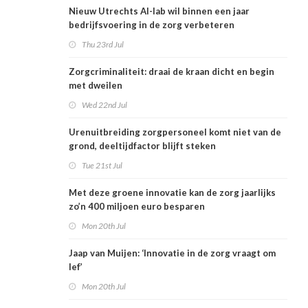
Nieuw Utrechts AI-lab wil binnen een jaar
bedrijfsvoering in de zorg verbeteren
Thu 23rd Jul
Zorgcriminaliteit: draai de kraan dicht en begin
met dweilen
Wed 22nd Jul
Urenuitbreiding zorgpersoneel komt niet van de
grond, deeltijdfactor blijft steken
Tue 21st Jul
Met deze groene innovatie kan de zorg jaarlijks
zo’n 400 miljoen euro besparen
Mon 20th Jul
Jaap van Muijen: ‘Innovatie in de zorg vraagt om
lef’
Mon 20th Jul