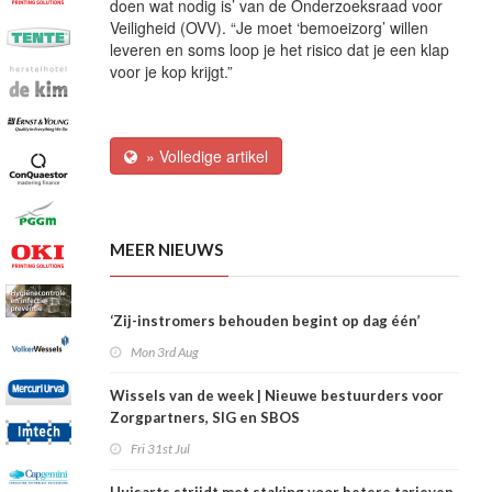
doen wat nodig is’ van de Onderzoeksraad voor
Veiligheid (OVV). “Je moet ‘bemoeizorg’ willen
leveren en soms loop je het risico dat je een klap
voor je kop krijgt.”
» Volledige artikel
MEER NIEUWS
‘Zij-instromers behouden begint op dag één’
Mon 3rd Aug
Wissels van de week | Nieuwe bestuurders voor
Zorgpartners, SIG en SBOS
Fri 31st Jul