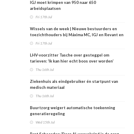
IGJ moet krimpen van 950 naar 650
arbeidsplaatsen
Fri 17th Jul
Wissels van de week | Nieuwe bestuurders en
toezichthouders bij Máxima MC, IGJ en Revant en
Zorgwaard
Fri 17th Jul
LHV-voorzitter Tasche over gesteggel om
tarieven: ‘Ik kan hier echt boos over worden’
Thu 16th Jul
Ziekenhuis als eindgebruiker én startpunt van
medisch materiaal
Thu 16th Jul
Buurtzorg weigert automatische toekenning
generatieregeling
Wed 15th Jul