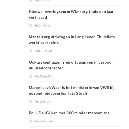
Fri 24th Jul
Nieuwe leveringsvorm Wlz-zorg thuis een jaar
vertraagd
Fri 24th Jul
Mantelzorg afdwingen in Lang Leven Thuisflats
werkt averechts
Thu 23rd Jul
Ook ziekenhuizen zien uitdagingen in verbod
nulurencontracten
Wed 22nd Jul
Marcel Levi: Waar is het ministerie van VWS bij
gezondheidsoverleg Tata Steel?
Tue 21st Jul
Poll | De IGJ kan met 300 minder mensen toe
Mon 20th Jul