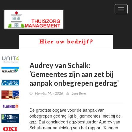
Toggl
navig
Audrey van Schaik:
‘Gemeentes zijn aan zet bij
aanpak onbegrepen gedrag’
Mon 4th May 2026
Lees Bron
De grootste opgave voor de aanpak van
onbegrepen gedrag ligt bij gemeentes, niet bij de
ggz. Dat concludeert ggz-bestuurder Audrey van
Schaik naar aanleiding van het rapport ‘Kunnen