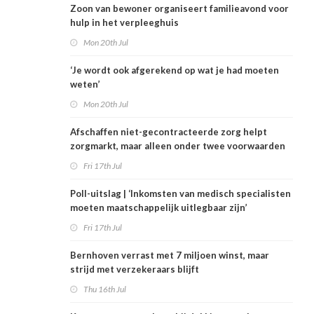
Zoon van bewoner organiseert familieavond voor
hulp in het verpleeghuis
Mon 20th Jul
‘Je wordt ook afgerekend op wat je had moeten
weten’
Mon 20th Jul
Afschaffen niet-gecontracteerde zorg helpt
zorgmarkt, maar alleen onder twee voorwaarden
Fri 17th Jul
Poll-uitslag | ‘Inkomsten van medisch specialisten
moeten maatschappelijk uitlegbaar zijn’
Fri 17th Jul
Bernhoven verrast met 7 miljoen winst, maar
strijd met verzekeraars blijft
Thu 16th Jul