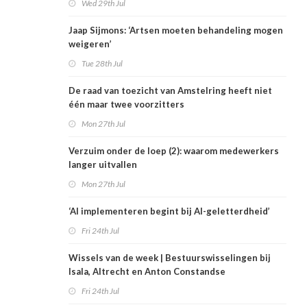
Wed 29th Jul
Jaap Sijmons: ‘Artsen moeten behandeling mogen
weigeren’
Tue 28th Jul
De raad van toezicht van Amstelring heeft niet
één maar twee voorzitters
Mon 27th Jul
Verzuim onder de loep (2): waarom medewerkers
langer uitvallen
Mon 27th Jul
‘AI implementeren begint bij AI-geletterdheid’
Fri 24th Jul
Wissels van de week | Bestuurswisselingen bij
Isala, Altrecht en Anton Constandse
Fri 24th Jul