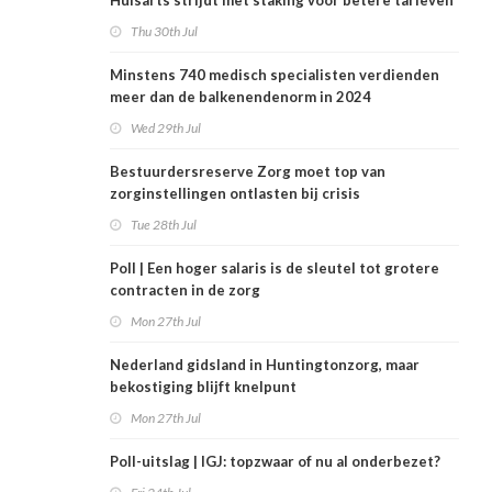
Huisarts strijdt met staking voor betere tarieven
Thu 30th Jul
Minstens 740 medisch specialisten verdienden
meer dan de balkenendenorm in 2024
Wed 29th Jul
Bestuurdersreserve Zorg moet top van
zorginstellingen ontlasten bij crisis
Tue 28th Jul
Poll | Een hoger salaris is de sleutel tot grotere
contracten in de zorg
Mon 27th Jul
Nederland gidsland in Huntingtonzorg, maar
bekostiging blijft knelpunt
Mon 27th Jul
Poll-uitslag | IGJ: topzwaar of nu al onderbezet?