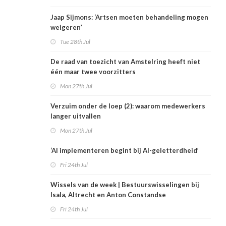
Jaap Sijmons: ‘Artsen moeten behandeling mogen
weigeren’
Tue 28th Jul
De raad van toezicht van Amstelring heeft niet
één maar twee voorzitters
Mon 27th Jul
Verzuim onder de loep (2): waarom medewerkers
langer uitvallen
Mon 27th Jul
‘AI implementeren begint bij AI-geletterdheid’
Fri 24th Jul
Wissels van de week | Bestuurswisselingen bij
Isala, Altrecht en Anton Constandse
Fri 24th Jul