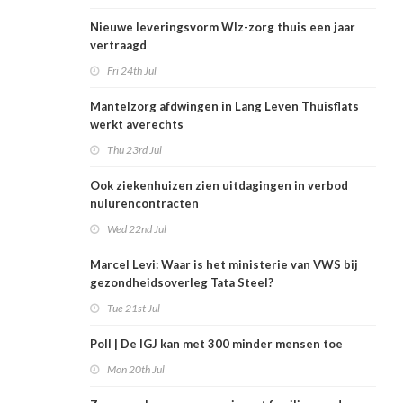
Nieuwe leveringsvorm Wlz-zorg thuis een jaar
vertraagd
Fri 24th Jul
Mantelzorg afdwingen in Lang Leven Thuisflats
werkt averechts
Thu 23rd Jul
Ook ziekenhuizen zien uitdagingen in verbod
nulurencontracten
Wed 22nd Jul
Marcel Levi: Waar is het ministerie van VWS bij
gezondheidsoverleg Tata Steel?
Tue 21st Jul
Poll | De IGJ kan met 300 minder mensen toe
Mon 20th Jul