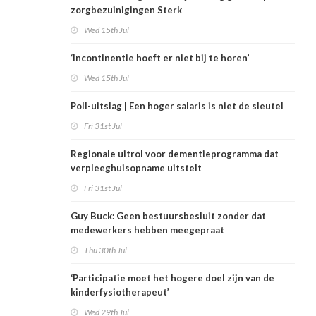
zorgbezuinigingen Sterk
Wed 15th Jul
‘Incontinentie hoeft er niet bij te horen’
Wed 15th Jul
Poll-uitslag | Een hoger salaris is niet de sleutel
Fri 31st Jul
Regionale uitrol voor dementieprogramma dat
verpleeghuisopname uitstelt
Fri 31st Jul
Guy Buck: Geen bestuursbesluit zonder dat
medewerkers hebben meegepraat
Thu 30th Jul
‘Participatie moet het hogere doel zijn van de
kinderfysiotherapeut’
Wed 29th Jul