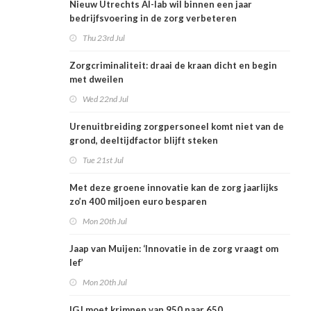
Nieuw Utrechts AI-lab wil binnen een jaar
bedrijfsvoering in de zorg verbeteren
Thu 23rd Jul
Zorgcriminaliteit: draai de kraan dicht en begin
met dweilen
Wed 22nd Jul
Urenuitbreiding zorgpersoneel komt niet van de
grond, deeltijdfactor blijft steken
Tue 21st Jul
Met deze groene innovatie kan de zorg jaarlijks
zo’n 400 miljoen euro besparen
Mon 20th Jul
Jaap van Muijen: ‘Innovatie in de zorg vraagt om
lef’
Mon 20th Jul
IGJ moet krimpen van 950 naar 650