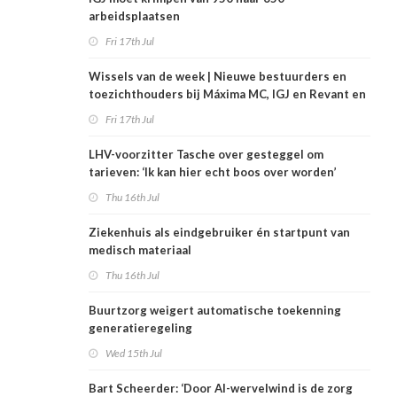
arbeidsplaatsen
Fri 17th Jul
Wissels van de week | Nieuwe bestuurders en
toezichthouders bij Máxima MC, IGJ en Revant en
Zorgwaard
Fri 17th Jul
LHV-voorzitter Tasche over gesteggel om
tarieven: ‘Ik kan hier echt boos over worden’
Thu 16th Jul
Ziekenhuis als eindgebruiker én startpunt van
medisch materiaal
Thu 16th Jul
Buurtzorg weigert automatische toekenning
generatieregeling
Wed 15th Jul
Bart Scheerder: ‘Door AI-wervelwind is de zorg