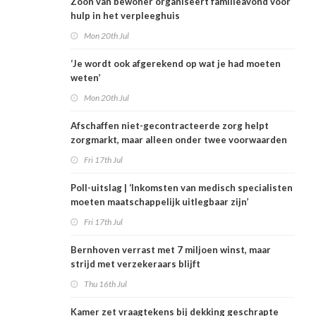
Zoon van bewoner organiseert familieavond voor
hulp in het verpleeghuis
Mon 20th Jul
‘Je wordt ook afgerekend op wat je had moeten
weten’
Mon 20th Jul
Afschaffen niet-gecontracteerde zorg helpt
zorgmarkt, maar alleen onder twee voorwaarden
Fri 17th Jul
Poll-uitslag | ‘Inkomsten van medisch specialisten
moeten maatschappelijk uitlegbaar zijn’
Fri 17th Jul
Bernhoven verrast met 7 miljoen winst, maar
strijd met verzekeraars blijft
Thu 16th Jul
Kamer zet vraagtekens bij dekking geschrapte