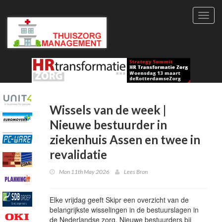
Toggl
navig
Wissels van de week |
Nieuwe bestuurder in
ziekenhuis Assen en twee in
revalidatie
Mon 11th May 2026
Lees Bron
Elke vrijdag geeft Skipr een overzicht van de
belangrijkste wisselingen in de bestuurslagen in
de Nederlandse zorg. Nieuwe bestuurders bij