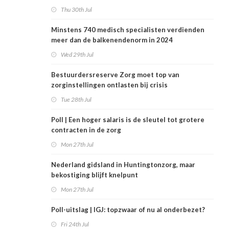
Thu 30th Jul
Minstens 740 medisch specialisten verdienden
meer dan de balkenendenorm in 2024
Wed 29th Jul
Bestuurdersreserve Zorg moet top van
zorginstellingen ontlasten bij crisis
Tue 28th Jul
Poll | Een hoger salaris is de sleutel tot grotere
contracten in de zorg
Mon 27th Jul
Nederland gidsland in Huntingtonzorg, maar
bekostiging blijft knelpunt
Mon 27th Jul
Poll-uitslag | IGJ: topzwaar of nu al onderbezet?
Fri 24th Jul