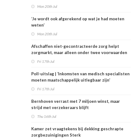
Mon 20th Jul
‘Je wordt ook afgerekend op wat je had moeten
weten’
Mon 20th Jul
Afschaffen niet-gecontracteerde zorg helpt
zorgmarkt, maar alleen onder twee voorwaarden
Fri 17th Jul
Poll-uitslag | ‘Inkomsten van medisch specialisten
moeten maatschappelijk uitlegbaar zijn’
Fri 17th Jul
Bernhoven verrast met 7 miljoen winst, maar
strijd met verzekeraars blijft
Thu 16th Jul
Kamer zet vraagtekens bij dekking geschrapte
zorgbezuinigingen Sterk