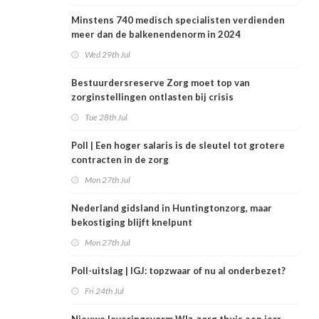
Minstens 740 medisch specialisten verdienden
meer dan de balkenendenorm in 2024
Wed 29th Jul
Bestuurdersreserve Zorg moet top van
zorginstellingen ontlasten bij crisis
Tue 28th Jul
Poll | Een hoger salaris is de sleutel tot grotere
contracten in de zorg
Mon 27th Jul
Nederland gidsland in Huntingtonzorg, maar
bekostiging blijft knelpunt
Mon 27th Jul
Poll-uitslag | IGJ: topzwaar of nu al onderbezet?
Fri 24th Jul