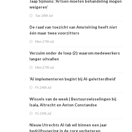
Jaap Sijmons: ‘Artsen moeten behandeling mogen
weigeren’
Tue 28th Jul
De raad van toezicht van Amstelring heeft niet
één maar twee voorzitters
Mon 27th Jul
Verzuim onder de loep (2): waarom medewerkers
langer uitvallen
Mon 27th Jul
‘AI implementeren begint bij AI-geletterdheid’
Fri 24th Jul
Wissels van de week | Bestuurswisselingen bij
Isala, Altrecht en Anton Constandse
Fri 24th Jul
Nieuw Utrechts AI-lab wil binnen een jaar
bedrijfsvoering in de zorg verbeteren