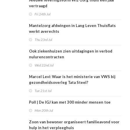
Nieuwe leveringsvorm Wlz-zorg thuis een jaar
vertraagd
Fri 24th Jul
Mantelzorg afdwingen in Lang Leven Thuisflats
werkt averechts
Thu 23rd Jul
Ook ziekenhuizen zien uitdagingen in verbod
nulurencontracten
Wed 22nd Jul
Marcel Levi: Waar is het ministerie van VWS bij
gezondheidsoverleg Tata Steel?
Tue 21st Jul
Poll | De IGJ kan met 300 minder mensen toe
Mon 20th Jul
Zoon van bewoner organiseert familieavond voor
hulp in het verpleeghuis