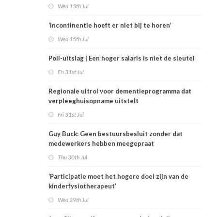
Wed 15th Jul
‘Incontinentie hoeft er niet bij te horen’
Wed 15th Jul
Poll-uitslag | Een hoger salaris is niet de sleutel
Fri 31st Jul
Regionale uitrol voor dementieprogramma dat
verpleeghuisopname uitstelt
Fri 31st Jul
Guy Buck: Geen bestuursbesluit zonder dat
medewerkers hebben meegepraat
Thu 30th Jul
‘Participatie moet het hogere doel zijn van de
kinderfysiotherapeut’
Wed 29th Jul