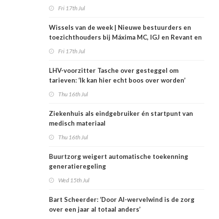
Fri 17th Jul
Wissels van de week | Nieuwe bestuurders en
toezichthouders bij Máxima MC, IGJ en Revant en
Zorgwaard
Fri 17th Jul
LHV-voorzitter Tasche over gesteggel om
tarieven: ‘Ik kan hier echt boos over worden’
Thu 16th Jul
Ziekenhuis als eindgebruiker én startpunt van
medisch materiaal
Thu 16th Jul
Buurtzorg weigert automatische toekenning
generatieregeling
Wed 15th Jul
Bart Scheerder: ‘Door AI-wervelwind is de zorg
over een jaar al totaal anders’