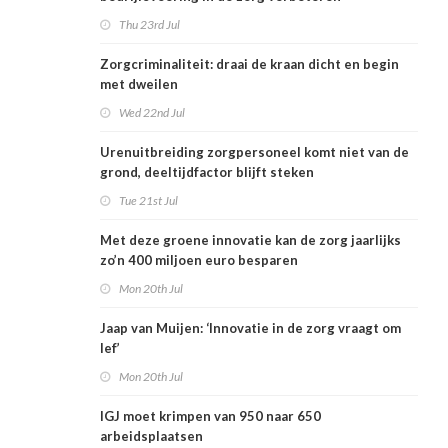
Thu 23rd Jul
Zorgcriminaliteit: draai de kraan dicht en begin
met dweilen
Wed 22nd Jul
Urenuitbreiding zorgpersoneel komt niet van de
grond, deeltijdfactor blijft steken
Tue 21st Jul
Met deze groene innovatie kan de zorg jaarlijks
zo’n 400 miljoen euro besparen
Mon 20th Jul
Jaap van Muijen: ‘Innovatie in de zorg vraagt om
lef’
Mon 20th Jul
IGJ moet krimpen van 950 naar 650
arbeidsplaatsen